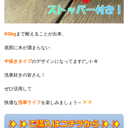
60kg
まで耐えることが出来、
底部に水が溜まらない
中抜きタイプ
のデザインになってます(^_-)-☆
洗車好きの皆さん！
ぜひ活用して
快適な
洗車ライフ
を楽しみましょう～