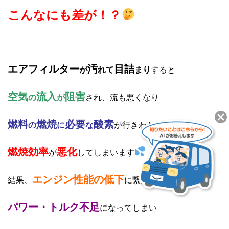
こんなにも差が！？
エアフィルター
汚
目詰
が
れて
まり
すると
空気
流入
阻害
の
が
され、流も悪くなり
燃料
燃焼
必要
酸素
の
に
な
が行きわたらず
燃焼効率
悪化
が
してしまいます
エンジン性能の低下
結果、
に繋がり
パワー・トルク不足
になってしまい