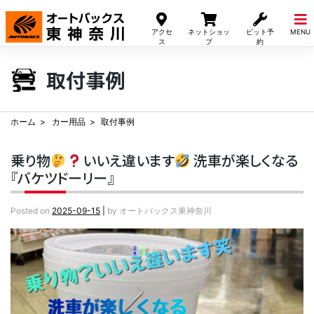
Skip
to
アクセ
ネットショッ
ピット予
MENU
content
ス
プ
約
取付事例
ホーム
カー用品
取付事例
乗り物
いいえ違います
洗車が楽しくなる
『バケツドーリー』
Posted on
2025-09-15
|
by
オートバックス東神奈川