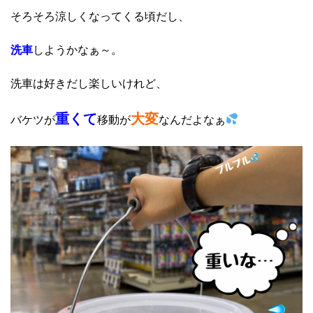
そろそろ涼しくなってくる頃だし、
洗車
しようかなぁ～。
洗車は好きだし楽しいけれど、
重くて
大変
バケツが
移動が
なんだよなぁ