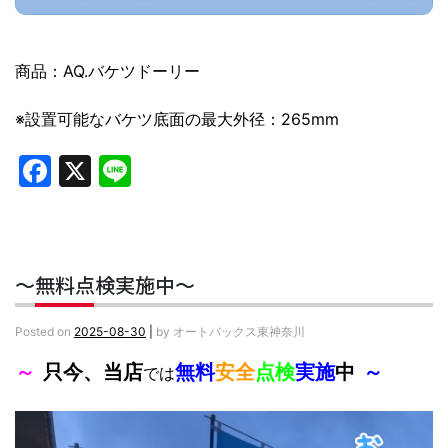
商品：AQ.バケツドーリー
※設置可能なバケツ底面の最大外径：265mm
Facebook
X
Line
～無料点検実施中～
Posted on
2025-08-30
|
by
オートバックス東神奈川
～
只今、当店
無料
安全
点検
実施
中
～
では