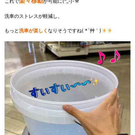
楽々移動
これで
が可能に(^_-)-☆
洗車のストレスが軽減し、
もっと
洗車が楽しく
なりそうですね( *´艸｀)