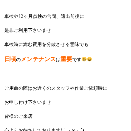
車検や12ヶ月点検の合間、遠出前後に
是非ご利用下さいませ
車検時に嵩む費用を分散させる意味でも
日頃
メンテナンス
重要
の
は
です
ご用命の際はお近くのスタッフや作業ご依頼時に
お申し付け下さいませ
皆様のご来店
心よりお待ちしております(｀・ω・´)ゞ