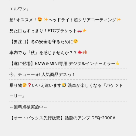
エルワン』
超! オススメ！
ヘッドライト超クリアコーティング
見た目もすっきり！ETCブラケット
【要注目】冬の安全を守るために
車内でも『秋』を感じませんか？？
【遂に登場】BMW＆MINI専用 デジタルインナーミラー
今、チョーーォ!!人気商品デスっ！
乗り物
いいえ違います
洗車が楽しくなる『バケツド
ーリー』
～無料点検実施中～
【オートバックス先行販売】話題のアンプ DEQ-2000A