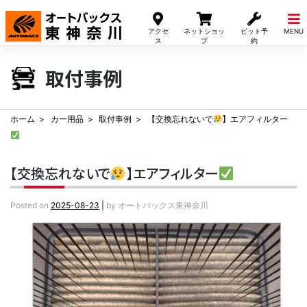
Skip
to
アクセ
ネットショッ
ピット予
MENU
content
ス
プ
約
取付事例
ホーム
カー用品
取付事例
【交換忘れないで
】エアフィルター
【交換忘れないで
】エアフィルター
Posted on
2025-08-23
|
by
オートバックス東神奈川