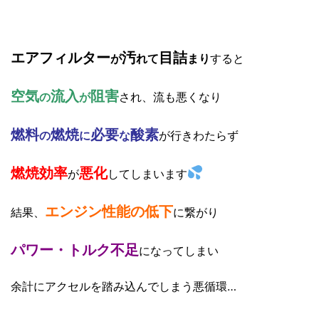
エアフィルター
汚
目詰
が
れて
まり
すると
空気
流入
阻害
の
が
され、流も悪くなり
燃料
燃焼
必要
酸素
の
に
な
が行きわたらず
燃焼効率
悪化
が
してしまいます
エンジン性能の低下
結果、
に繋がり
パワー・トルク不足
になってしまい
余計にアクセルを踏み込んでしまう悪循環…