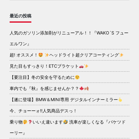
最近の投稿
人気のガソリン添加剤がリニューアル！！『WAKO´S フュー
エルワン』
超! オススメ！
ヘッドライト超クリアコーティング
見た目もすっきり！ETCブラケット
【要注目】冬の安全を守るために
車内でも『秋』を感じませんか？？
【遂に登場】BMW＆MINI専用 デジタルインナーミラー
今、チョーーォ!!人気商品デスっ！
乗り物
いいえ違います
洗車が楽しくなる『バケツド
ーリー』