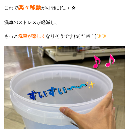
楽々移動
これで
が可能に(^_-)-☆
洗車のストレスが軽減し、
もっと
洗車が楽しく
なりそうですね( *´艸｀)