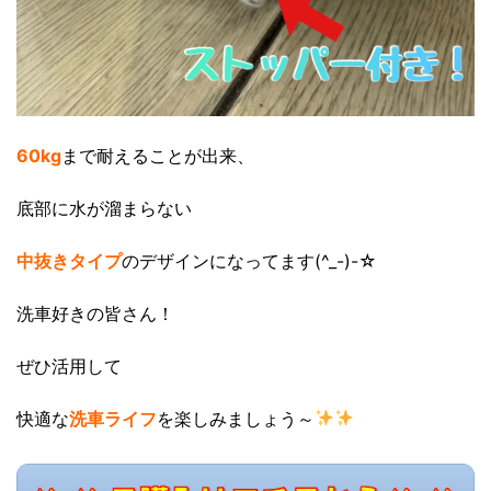
60kg
まで耐えることが出来、
底部に水が溜まらない
中抜きタイプ
のデザインになってます(^_-)-☆
洗車好きの皆さん！
ぜひ活用して
快適な
洗車ライフ
を楽しみましょう～