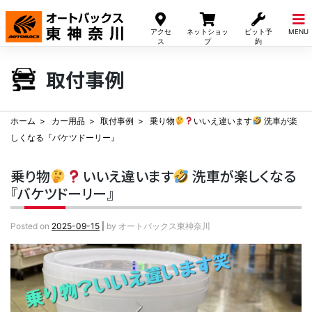
Skip
to
アクセ
ネットショッ
ピット予
MENU
content
ス
プ
約
取付事例
ホーム
カー用品
取付事例
乗り物
いいえ違います
洗車が楽
しくなる『バケツドーリー』
乗り物
いいえ違います
洗車が楽しくなる
『バケツドーリー』
Posted on
2025-09-15
|
by
オートバックス東神奈川