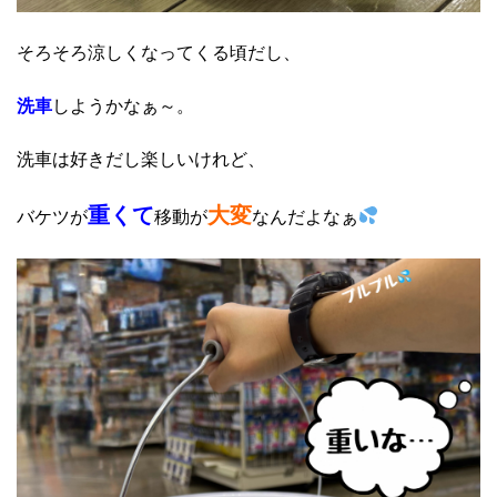
そろそろ涼しくなってくる頃だし、
洗車
しようかなぁ～。
洗車は好きだし楽しいけれど、
重くて
大変
バケツが
移動が
なんだよなぁ