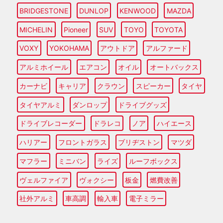
BRIDGESTONE
DUNLOP
KENWOOD
MAZDA
MICHELIN
Pioneer
SUV
TOYO
TOYOTA
VOXY
YOKOHAMA
アウトドア
アルファード
アルミホイール
エアコン
オイル
オートバックス
カーナビ
キャリア
クラウン
スピーカー
タイヤ
タイヤアルミ
ダンロップ
ドライブグッズ
ドライブレコーダー
ドラレコ
ノア
ハイエース
ハリアー
フロントガラス
ブリヂストン
マツダ
マフラー
ミニバン
ライズ
ルーフボックス
ヴェルファイア
ヴォクシー
板金
燃費改善
社外アルミ
車高調
輸入車
電子ミラー