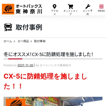
Skip
to
アクセ
ネットショッ
ピット予
MENU
content
ス
プ
約
取付事例
ホーム
カー用品
取付事例
冬にオススメ！CX-5に防錆処理を施しました！
Posted on
2021-11-20
|
by
オートバックス東神奈川
CX-5に防錆処理を施しまし
た！！