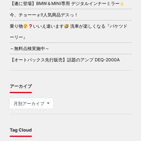
【遂に登場】BMW＆MINI専用 デジタルインナーミラー
今、チョーーォ!!人気商品デスっ！
乗り物
いいえ違います
洗車が楽しくなる『バケツド
ーリー』
～無料点検実施中～
【オートバックス先行販売】話題のアンプ DEQ-2000A
アーカイブ
月別アーカイブ
Tag Cloud