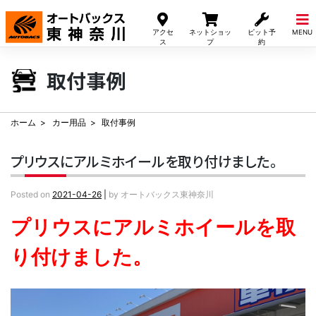
Skip
to
アクセ
ネットショッ
ピット予
MENU
content
ス
プ
約
取付事例
ホーム
カー用品
取付事例
プリウスにアルミホイールを取り付けました。
Posted on
2021-04-26
|
by
オートバックス東神奈川
プリウスにアルミホイールを取
り付けました。