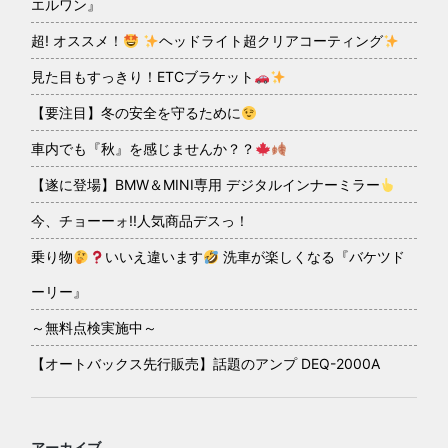
エルワン』
超! オススメ！
ヘッドライト超クリアコーティング
見た目もすっきり！ETCブラケット
【要注目】冬の安全を守るために
車内でも『秋』を感じませんか？？
【遂に登場】BMW＆MINI専用 デジタルインナーミラー
今、チョーーォ!!人気商品デスっ！
乗り物
いいえ違います
洗車が楽しくなる『バケツド
ーリー』
～無料点検実施中～
【オートバックス先行販売】話題のアンプ DEQ-2000A
アーカイブ