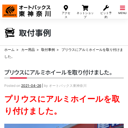
Skip
to
アクセ
ネットショッ
ピット予
MENU
content
ス
プ
約
取付事例
ホーム
カー用品
取付事例
プリウスにアルミホイールを取り付けま
した。
プリウスにアルミホイールを取り付けました。
Posted on
2021-04-26
|
by
オートバックス東神奈川
プリウスにアルミホイールを取
り付けました。