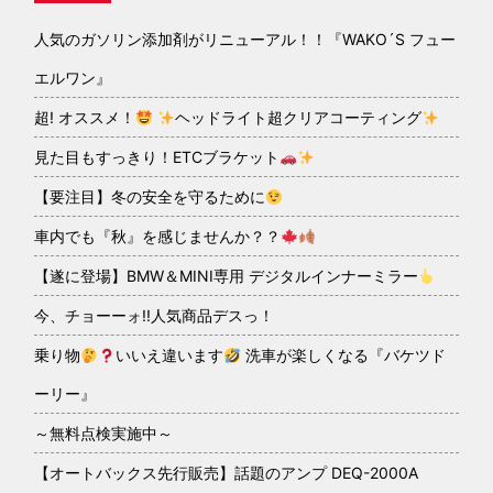
人気のガソリン添加剤がリニューアル！！『WAKO´S フュー
エルワン』
超! オススメ！
ヘッドライト超クリアコーティング
見た目もすっきり！ETCブラケット
【要注目】冬の安全を守るために
車内でも『秋』を感じませんか？？
【遂に登場】BMW＆MINI専用 デジタルインナーミラー
今、チョーーォ!!人気商品デスっ！
乗り物
いいえ違います
洗車が楽しくなる『バケツド
ーリー』
～無料点検実施中～
【オートバックス先行販売】話題のアンプ DEQ-2000A