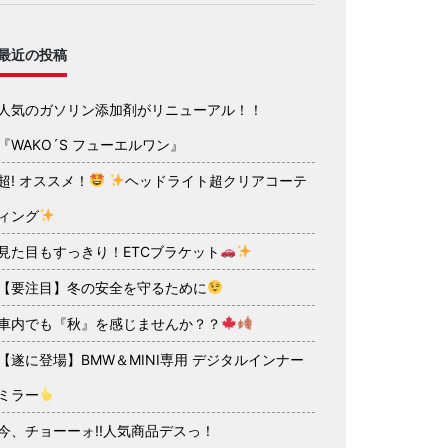
最近の投稿
人気のガソリン添加剤がリニューアル！！
『WAKO´S フューエルワン』
超! オススメ！
ヘッドライト超クリアコーテ
ィング
見た目もすっきり！ETCブラケット
【要注目】冬の安全を守るために
車内でも『秋』を感じませんか？？
【遂に登場】BMW＆MINI専用 デジタルインナー
ミラー
今、チョーーォ!!人気商品デスっ！