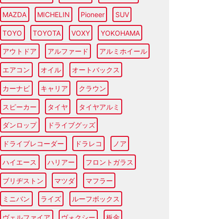
MAZDA
MICHELIN
Pioneer
SUV
TOYO
TOYOTA
VOXY
YOKOHAMA
アウトドア
アルファード
アルミホイール
エアコン
オイル
オートバックス
カーナビ
キャリア
クラウン
スピーカー
タイヤ
タイヤアルミ
ダンロップ
ドライブグッズ
ドライブレコーダー
ドラレコ
ノア
ハイエース
ハリアー
フロントガラス
ブリヂストン
マツダ
マフラー
ミニバン
ライズ
ルーフボックス
ヴェルファイア
ヴォクシー
板金