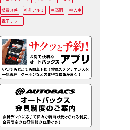
燃費改善
社外アルミ
車高調
輸入車
電子ミラー