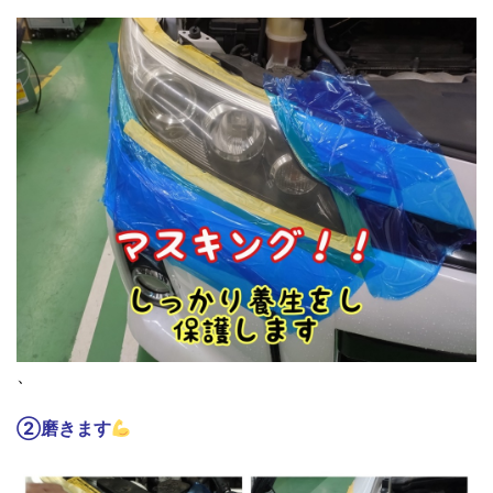
、
②磨きます