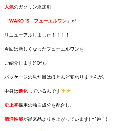
人気
のガソリン添加剤
「
WAKO´S フューエルワン
」が
リニューアルしました！！！！
今回は新しくなったフューエルワンを
ご紹介します(^O^)／
パッケージの見た目はほとんど変わりませんが、
中身は
進化
しているんです
史上初
採用の独自成分を配合し、
清浄性能
が従来品よりも上がっています( *´艸｀)