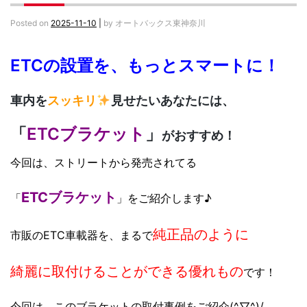
Posted on
2025-11-10
|
by
オートバックス東神奈川
ETCの設置を、もっとスマートに！
車内を
スッキリ
見せたいあなたには、
「
ETCブラケット
」
がおすすめ！
今回は、ストリートから発売されてる
ETCブラケット
「
」をご紹介します♪
純正品のように
市販のETC車載器を、まるで
綺麗に取付けることができる
優れもの
です！
今回は、このブラケットの取付事例をご紹介(^▽^)/