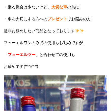
・乗る機会は少ないけど、
大切な車
の為に！
・車を大切にする方への
プレゼント
でお悩みの方！
是非お勧めしたい商品となっております
フューエルワンのみでの使用もお勧めですが、
「
フューエルツー
」と合わせての使用も
お勧めです(*^▽^*)