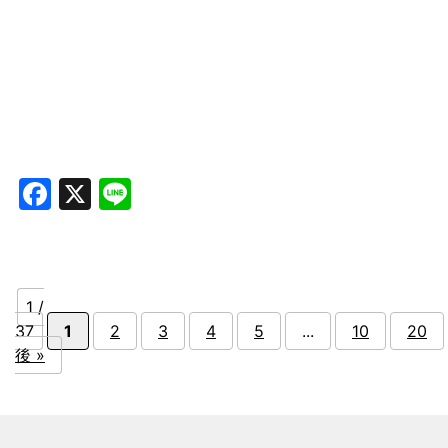
Facebook
X
Line
1 /
37
1
2
3
4
5
...
10
20
後 »