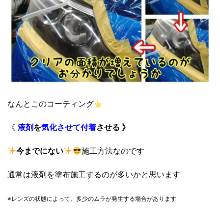
なんとこのコーティング
《
液剤
を
気化させて
付着
させる 》
今までにない
施工方法なのです
通常は液剤を塗布施工するのが多いかと思います
※レンズの状態によって、
多少のムラが発生する場合があります