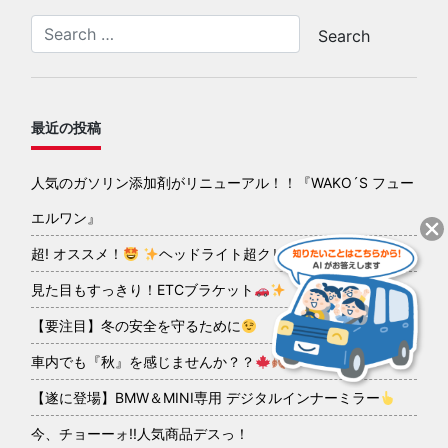
最近の投稿
人気のガソリン添加剤がリニューアル！！『WAKO´S フュー
エルワン』
超! オススメ！
ヘッドライト超クリアコーティング
見た目もすっきり！ETCブラケット
【要注目】冬の安全を守るために
車内でも『秋』を感じませんか？？
【遂に登場】BMW＆MINI専用 デジタルインナーミラー
今、チョーーォ!!人気商品デスっ！