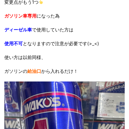
変更点がもう1つ
ガソリン車専用
になった為
ディーゼル車
で使用していた方は
使用不可
となりますので注意が必要です(>_<)
使い方は以前同様、
ガソリンの
給油口
から入れるだけ！