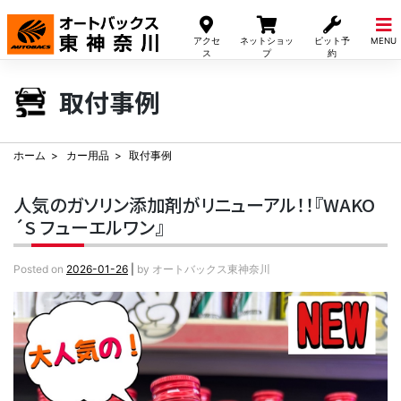
Skip
to
アクセ
ネットショッ
ピット予
MENU
content
ス
プ
約
取付事例
ホーム
カー用品
取付事例
人気のガソリン添加剤がリニューアル！！『WAKO
´S フューエルワン』
Posted on
2026-01-26
|
by
オートバックス東神奈川