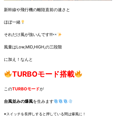
新幹線や飛行機の離陸直前の速さと
ほぼ一緒
それだけ風が強いんです!!!
風量はLow,MID,HIGH,の三段階
に加え！なんと
TURBOモード搭載
この
TURBOモード
が
台風並みの爆風
を生みます
※スイッチを長押しすると押している間は爆風に！