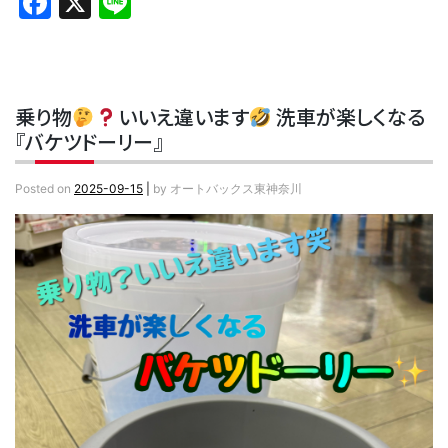
Facebook
X
Line
乗り物
いいえ違います
洗車が楽しくなる
『バケツドーリー』
Posted on
2025-09-15
|
by
オートバックス東神奈川