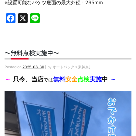
※設置可能なバケツ底面の最大外径：265mm
Facebook
X
Line
～無料点検実施中～
Posted on
2025-08-30
|
by
オートバックス東神奈川
～
只今、当店
無料
安全
点検
実施
中
～
では