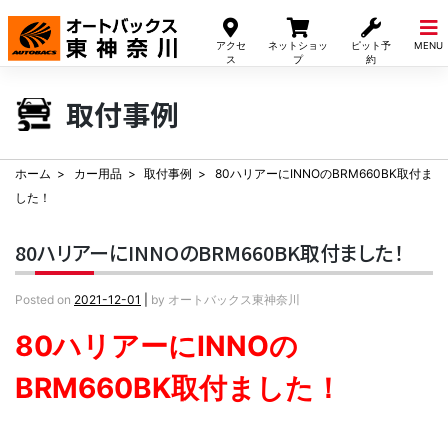
Skip
to
アクセ
ネットショッ
ピット予
MENU
content
ス
プ
約
取付事例
ホーム
カー用品
取付事例
80ハリアーにINNOのBRM660BK取付ま
した！
80ハリアーにINNOのBRM660BK取付ました！
Posted on
2021-12-01
|
by
オートバックス東神奈川
80ハリアーにINNOの
BRM660BK取付ました！