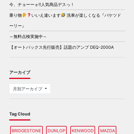
今、チョーーォ!!人気商品デスっ！
乗り物
いいえ違います
洗車が楽しくなる『バケツド
ーリー』
～無料点検実施中～
【オートバックス先行販売】話題のアンプ DEQ-2000A
アーカイブ
月別アーカイブ
Tag Cloud
BRIDGESTONE
DUNLOP
KENWOOD
MAZDA