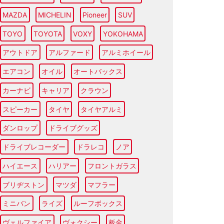
MAZDA
MICHELIN
Pioneer
SUV
TOYO
TOYOTA
VOXY
YOKOHAMA
アウトドア
アルファード
アルミホイール
エアコン
オイル
オートバックス
カーナビ
キャリア
クラウン
スピーカー
タイヤ
タイヤアルミ
ダンロップ
ドライブグッズ
ドライブレコーダー
ドラレコ
ノア
ハイエース
ハリアー
フロントガラス
ブリヂストン
マツダ
マフラー
ミニバン
ライズ
ルーフボックス
ヴェルファイア
ヴォクシー
板金