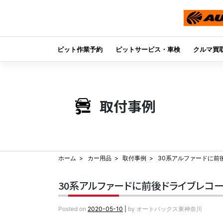
ピット作業予約
ピットサービス・車検
クルマ買
Skip
to
content
取付事例
ホーム
カー用品
取付事例
30系アルファードに前
30系アルファードに前後ドライブレコ
Posted on
2020-05-10
|
by
オートバックス東神奈川