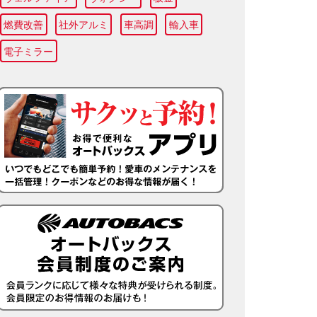
燃費改善
社外アルミ
車高調
輸入車
電子ミラー