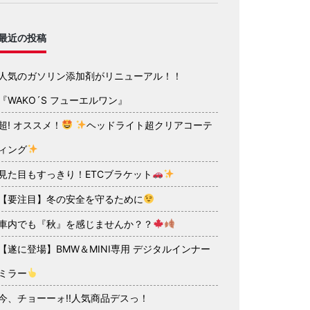
最近の投稿
人気のガソリン添加剤がリニューアル！！
『WAKO´S フューエルワン』
超! オススメ！
ヘッドライト超クリアコーテ
ィング
見た目もすっきり！ETCブラケット
【要注目】冬の安全を守るために
車内でも『秋』を感じませんか？？
【遂に登場】BMW＆MINI専用 デジタルインナー
ミラー
今、チョーーォ!!人気商品デスっ！