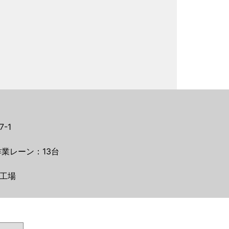
-1
業レーン：13台
工場