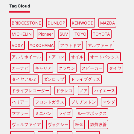
Tag Cloud
BRIDGESTONE
DUNLOP
KENWOOD
MAZDA
MICHELIN
Pioneer
SUV
TOYO
TOYOTA
VOXY
YOKOHAMA
アウトドア
アルファード
アルミホイール
エアコン
オイル
オートバックス
カーナビ
キャリア
クラウン
スピーカー
タイヤ
タイヤアルミ
ダンロップ
ドライブグッズ
ドライブレコーダー
ドラレコ
ノア
ハイエース
ハリアー
フロントガラス
ブリヂストン
マツダ
マフラー
ミニバン
ライズ
ルーフボックス
ヴェルファイア
ヴォクシー
板金
燃費改善