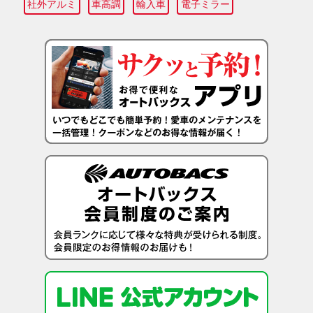
社外アルミ
車高調
輸入車
電子ミラー