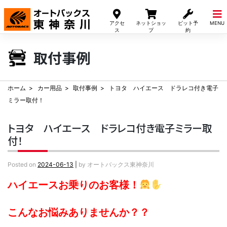
Skip
to
アクセ
ネットショッ
ピット予
MENU
content
ス
プ
約
取付事例
ホーム
カー用品
取付事例
トヨタ ハイエース ドラレコ付き電子
ミラー取付！
トヨタ ハイエース ドラレコ付き電子ミラー取
付！
Posted on
2024-06-13
|
by
オートバックス東神奈川
ハイエースお乗りのお客様！
こんなお悩みありませんか？？