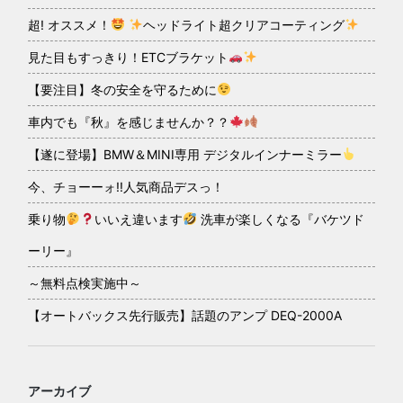
超! オススメ！
ヘッドライト超クリアコーティング
見た目もすっきり！ETCブラケット
【要注目】冬の安全を守るために
車内でも『秋』を感じませんか？？
【遂に登場】BMW＆MINI専用 デジタルインナーミラー
今、チョーーォ!!人気商品デスっ！
乗り物
いいえ違います
洗車が楽しくなる『バケツド
ーリー』
～無料点検実施中～
【オートバックス先行販売】話題のアンプ DEQ-2000A
アーカイブ