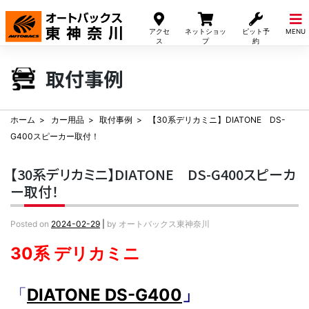
Skip
to
アクセ
ネットショッ
ピット予
MENU
content
ス
プ
約
取付事例
ホーム
カー用品
取付事例
【30系デリカミニ】DIATONE DS-
G400スピーカー取付！
【30系デリカミニ】DIATONE DS-G400スピーカ
ー取付！
Posted on
2024-02-29
|
by
オートバックス東神奈川
30系 デリカミニ
「
DIATONE DS-G400
」