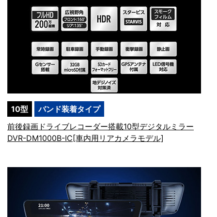
10型
バンド装着タイプ
前後録画ドライブレコーダー搭載10型デジタルミラー
DVR-DM1000B-IC[車内用リアカメラモデル]