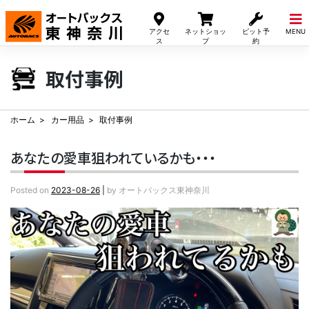
Skip
to
アクセ
ネットショッ
ピット予
MENU
content
ス
プ
約
取付事例
ホーム
カー用品
取付事例
あなたの愛車狙われているかも・・・
Posted on
2023-08-26
|
by
オートバックス東神奈川