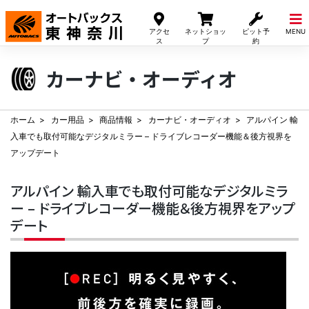
Skip
to
アクセ
ネットショッ
ピット予
MENU
content
ス
プ
約
カーナビ・オーディオ
ホーム
カー用品
商品情報
カーナビ・オーディオ
アルパイン 輸
入車でも取付可能なデジタルミラー – ドライブレコーダー機能＆後方視界を
アップデート
アルパイン 輸入車でも取付可能なデジタルミラ
ー – ドライブレコーダー機能＆後方視界をアップ
デート