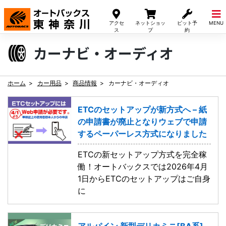
Skip
to
アクセ
ネットショッ
ピット予
MENU
content
ス
プ
約
カーナビ・オーディオ
ホーム
カー用品
商品情報
カーナビ・オーディオ
ETCのセットアップが新方式へ – 紙
の申請書が廃止となりウェブで申請
するペーパーレス方式になりました
ETCの新セットアップ方式を完全稼
働！オートバックスでは2026年4月
1日からETCのセットアップはご自身
に
アルパイン 新型デリカミニ[BA系]