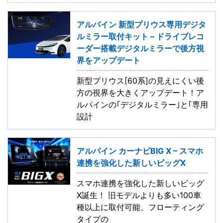
アルパイン 新型プリウス専用デジタ
ルミラー取付キット – ドライブレコ
ーダー搭載デジタルミラーで後方視
界をアップデート
新型プリウス[60系]の見えにくい後
方の視界を大きくアップデート！ア
ルパインの｢デジタルミラー｣と｢専用
設計
アルパイン カーナビBIG X – スマホ
連携を強化した新しいビッグX
スマホ連携を強化した新しいビッグ
X誕生！ 旧モデルよりも多い100車
種以上に取付可能、フローティング
タイプの