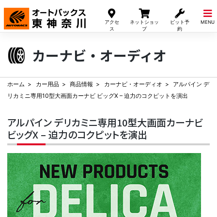
Skip
to
アクセ
ネットショッ
ピット予
MENU
content
ス
プ
約
カーナビ・オーディオ
ホーム
カー用品
商品情報
カーナビ・オーディオ
アルパイン デ
リカミニ専用10型大画面カーナビ ビッグX – 迫力のコクピットを演出
アルパイン デリカミニ専用10型大画面カーナビ
ビッグX – 迫力のコクピットを演出