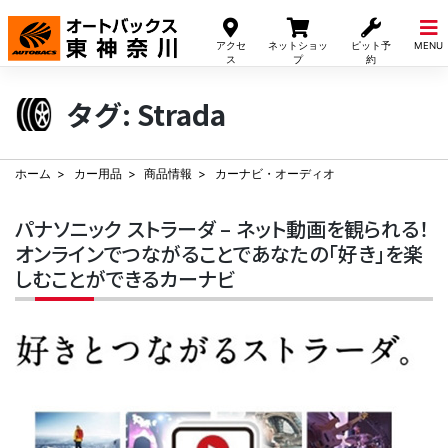
Skip
to
アクセ
ネットショッ
ピット予
MENU
content
ス
プ
約
タグ:
Strada
ホーム
カー用品
商品情報
カーナビ・オーディオ
パナソニック ストラーダ – ネット動画を観られる！
オンラインでつながることであなたの「好き」を楽
しむことができるカーナビ