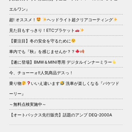
エルワン』
超! オススメ！
ヘッドライト超クリアコーティング
見た目もすっきり！ETCブラケット
【要注目】冬の安全を守るために
車内でも『秋』を感じませんか？？
【遂に登場】BMW＆MINI専用 デジタルインナーミラー
今、チョーーォ!!人気商品デスっ！
乗り物
いいえ違います
洗車が楽しくなる『バケツド
ーリー』
～無料点検実施中～
【オートバックス先行販売】話題のアンプ DEQ-2000A