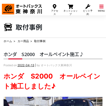
Skip
to
アクセ
ネットショッ
ピット予
MENU
content
ス
プ
約
取付事例
ホーム
カー用品
取付事例
ホンダ S2000 オールペイント施工♪
Posted on
2022-04-13
|
by
オートバックス東神奈川
ホンダ S2000 オールペイン
ト施工しました♪