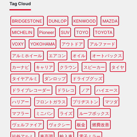
Tag Cloud
BRIDGESTONE
DUNLOP
KENWOOD
MAZDA
MICHELIN
Pioneer
SUV
TOYO
TOYOTA
VOXY
YOKOHAMA
アウトドア
アルファード
アルミホイール
エアコン
オイル
オートバックス
カーナビ
キャリア
クラウン
スピーカー
タイヤ
タイヤアルミ
ダンロップ
ドライブグッズ
ドライブレコーダー
ドラレコ
ノア
ハイエース
ハリアー
フロントガラス
ブリヂストン
マツダ
マフラー
ミニバン
ライズ
ルーフボックス
ヴェルファイア
ヴォクシー
板金
燃費改善
社外アルミ
車高調
輸入車
電子ミラー