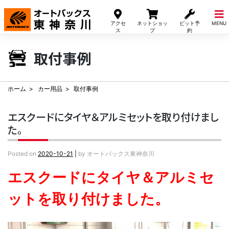
Skip
to
アクセ
ネットショッ
ピット予
MENU
content
ス
プ
約
取付事例
ホーム
カー用品
取付事例
エスクードにタイヤ＆アルミセットを取り付けまし
た。
Posted on
2020-10-21
|
by
オートバックス東神奈川
エスクードにタイヤ＆アルミセ
ットを取り付けました。