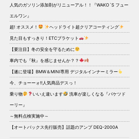
人気のガソリン添加剤がリニューアル！！『WAKO´S フュー
エルワン』
超! オススメ！
ヘッドライト超クリアコーティング
見た目もすっきり！ETCブラケット
【要注目】冬の安全を守るために
車内でも『秋』を感じませんか？？
【遂に登場】BMW＆MINI専用 デジタルインナーミラー
今、チョーーォ!!人気商品デスっ！
乗り物
いいえ違います
洗車が楽しくなる『バケツド
ーリー』
～無料点検実施中～
【オートバックス先行販売】話題のアンプ DEQ-2000A