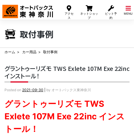
Skip
to
アクセ
ネットショッ
ピット予
MENU
content
ス
プ
約
取付事例
ホーム
カー用品
取付事例
グラントゥーリズモ TWS Exlete 107M Exe 22inc
インストール！
Posted on
2021-09-30
|
by
オートバックス東神奈川
グラントゥーリズモ TWS
Exlete 107M Exe 22inc インス
トール！