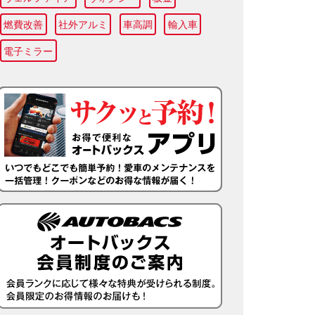
燃費改善
社外アルミ
車高調
輸入車
電子ミラー