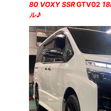
80 VOXY SSR
GTV02
1
ル♪