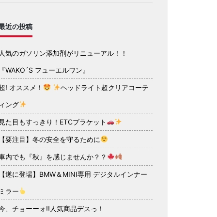
最近の投稿
人気のガソリン添加剤がリニューアル！！
『WAKO´S フューエルワン』
超! オススメ！
ヘッドライト超クリアコーテ
ィング
見た目もすっきり！ETCブラケット
【要注目】冬の安全を守るために
車内でも『秋』を感じませんか？？
【遂に登場】BMW＆MINI専用 デジタルインナー
ミラー
今、チョーーォ!!人気商品デスっ！