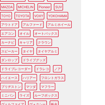
MAZDA
MICHELIN
Pioneer
SUV
TOYO
TOYOTA
VOXY
YOKOHAMA
アウトドア
アルファード
アルミホイール
エアコン
オイル
オートバックス
カーナビ
キャリア
クラウン
スピーカー
タイヤ
タイヤアルミ
ダンロップ
ドライブグッズ
ドライブレコーダー
ドラレコ
ノア
ハイエース
ハリアー
フロントガラス
ブリヂストン
マツダ
マフラー
ミニバン
ライズ
ルーフボックス
ヴェルファイア
ヴォクシー
板金