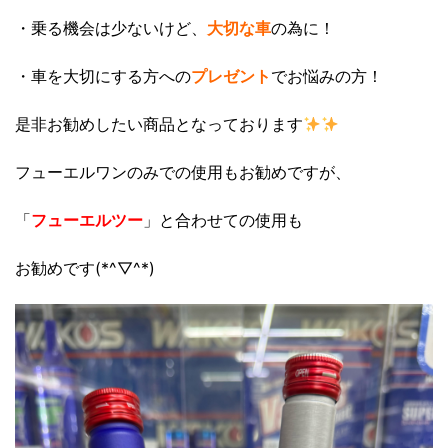
・乗る機会は少ないけど、
大切な車
の為に！
・車を大切にする方への
プレゼント
でお悩みの方！
是非お勧めしたい商品となっております
フューエルワンのみでの使用もお勧めですが、
「
フューエルツー
」と合わせての使用も
お勧めです(*^▽^*)