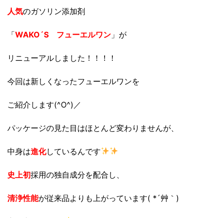
人気
のガソリン添加剤
「
WAKO´S フューエルワン
」が
リニューアルしました！！！！
今回は新しくなったフューエルワンを
ご紹介します(^O^)／
パッケージの見た目はほとんど変わりませんが、
中身は
進化
しているんです
史上初
採用の独自成分を配合し、
清浄性能
が従来品よりも上がっています( *´艸｀)