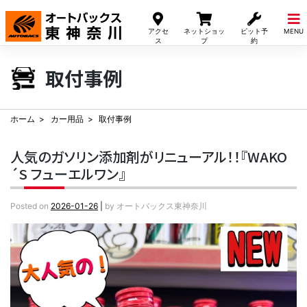
Skip
to
アクセ
ネットショッ
ピット予
MENU
content
ス
プ
約
取付事例
ホーム
カー用品
取付事例
人気のガソリン添加剤がリニューアル！！『WAKO
´S フューエルワン』
Posted on
2026-01-26
|
by
オートバックス東神奈川