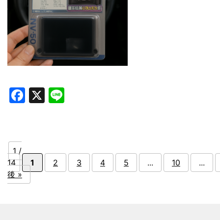
Facebook
X
Line
1 /
14
1
2
3
4
5
...
10
...
後 »