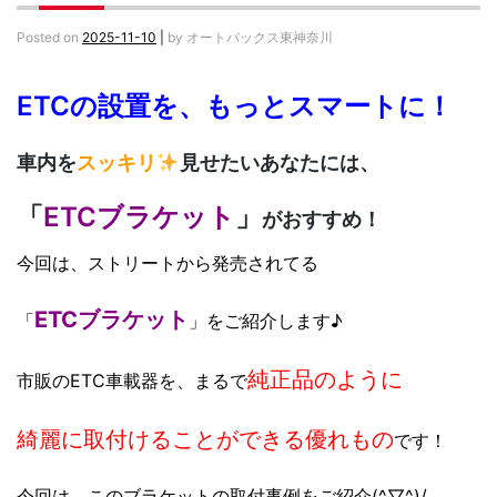
Posted on
2025-11-10
|
by
オートバックス東神奈川
ETCの設置を、もっとスマートに！
車内を
スッキリ
見せたいあなたには、
「
ETCブラケット
」
がおすすめ！
今回は、ストリートから発売されてる
ETCブラケット
「
」をご紹介します♪
純正品のように
市販のETC車載器を、まるで
綺麗に取付けることができる
優れもの
です！
今回は、このブラケットの取付事例をご紹介(^▽^)/