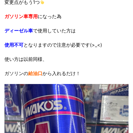
変更点がもう1つ
ガソリン車専用
になった為
ディーゼル車
で使用していた方は
使用不可
となりますので注意が必要です(>_<)
使い方は以前同様、
ガソリンの
給油口
から入れるだけ！