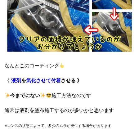
なんとこのコーティング
《
液剤
を
気化させて
付着
させる 》
今までにない
施工方法なのです
通常は液剤を塗布施工するのが多いかと思います
※レンズの状態によって、
多少のムラが発生する場合があります