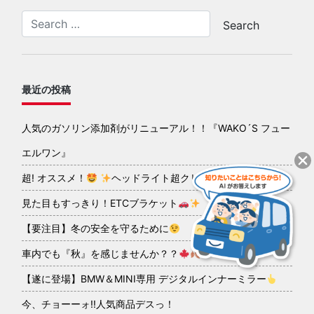
最近の投稿
人気のガソリン添加剤がリニューアル！！『WAKO´S フュー
エルワン』
超! オススメ！
ヘッドライト超クリアコーティング
見た目もすっきり！ETCブラケット
【要注目】冬の安全を守るために
車内でも『秋』を感じませんか？？
【遂に登場】BMW＆MINI専用 デジタルインナーミラー
今、チョーーォ!!人気商品デスっ！