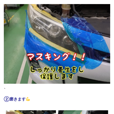
、
②磨きます