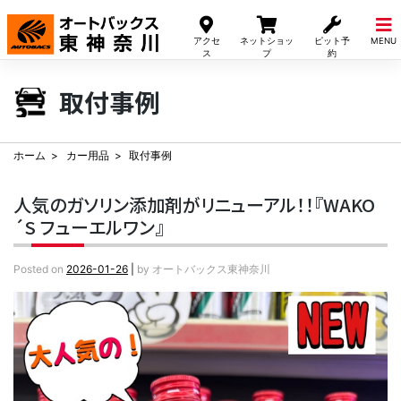
Skip
to
アクセ
ネットショッ
ピット予
MENU
content
ス
プ
約
取付事例
ホーム
カー用品
取付事例
人気のガソリン添加剤がリニューアル！！『WAKO
´S フューエルワン』
Posted on
2026-01-26
|
by
オートバックス東神奈川