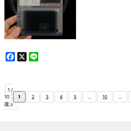
Facebook
X
Line
1 /
10
1
2
3
4
5
...
10
...
後 »