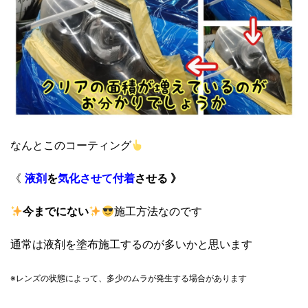
なんとこのコーティング
《
液剤
を
気化させて
付着
させる 》
今までにない
施工方法なのです
通常は液剤を塗布施工するのが多いかと思います
※レンズの状態によって、
多少のムラが発生する場合があります