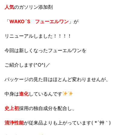
人気
のガソリン添加剤
「
WAKO´S フューエルワン
」が
リニューアルしました！！！！
今回は新しくなったフューエルワンを
ご紹介します(^O^)／
パッケージの見た目はほとんど変わりませんが、
中身は
進化
しているんです
史上初
採用の独自成分を配合し、
清浄性能
が従来品よりも上がっています( *´艸｀)