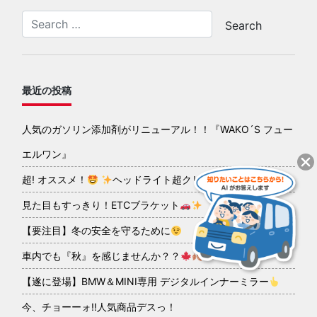
最近の投稿
人気のガソリン添加剤がリニューアル！！『WAKO´S フュー
エルワン』
超! オススメ！
ヘッドライト超クリアコーティング
見た目もすっきり！ETCブラケット
【要注目】冬の安全を守るために
車内でも『秋』を感じませんか？？
【遂に登場】BMW＆MINI専用 デジタルインナーミラー
今、チョーーォ!!人気商品デスっ！