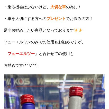
・乗る機会は少ないけど、
大切な車
の為に！
・車を大切にする方への
プレゼント
でお悩みの方！
是非お勧めしたい商品となっております
フューエルワンのみでの使用もお勧めですが、
「
フューエルツー
」と合わせての使用も
お勧めです(*^▽^*)