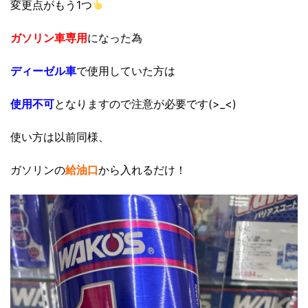
変更点がもう1つ
ガソリン車専用
になった為
ディーゼル車
で使用していた方は
使用不可
となりますので注意が必要です(>_<)
使い方は以前同様、
ガソリンの
給油口
から入れるだけ！