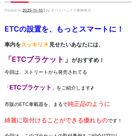
Posted on
2025-11-10
|
by
オートバックス東神奈川
ETCの設置を、もっとスマートに！
車内を
スッキリ
見せたいあなたには、
「
ETCブラケット
」
がおすすめ！
今回は、ストリートから発売されてる
ETCブラケット
「
」をご紹介します♪
純正品のように
市販のETC車載器を、まるで
綺麗に取付けることができる
優れもの
です！
今回は、このブラケットの取付事例をご紹介(^▽^)/