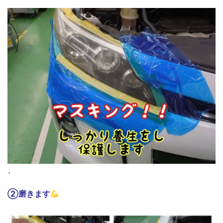
、
②磨きます