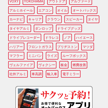
VOXY
YOKOHAMA
アウトドア
アルファード
アルミホイール
エアコン
オイル
オートバックス
カーナビ
キャリア
クラウン
スピーカー
タイヤ
タイヤアルミ
ダンロップ
ドライブグッズ
ドライブレコーダー
ドラレコ
ノア
ハイエース
ハリアー
フロントガラス
ブリヂストン
マツダ
マフラー
ミニバン
ライズ
ルーフボックス
ヴェルファイア
ヴォクシー
板金
燃費改善
社外アルミ
車高調
輸入車
電子ミラー