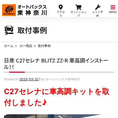
Skip
to
アクセ
ネットショッ
ピット予
MENU
content
ス
プ
約
取付事例
ホーム
カー用品
取付事例
日産 C27セレナ BLITZ ZZ-R 車高調インストー
ル！！
Posted on
2023-03-22
|
by
オートバックス東神奈川
C27セレナに車高調キットを取
付しました♪