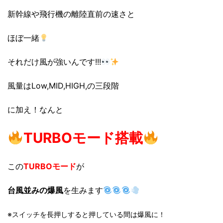
新幹線や飛行機の離陸直前の速さと
ほぼ一緒
それだけ風が強いんです!!!
風量はLow,MID,HIGH,の三段階
に加え！なんと
TURBOモード搭載
この
TURBOモード
が
台風並みの爆風
を生みます
※スイッチを長押しすると押している間は爆風に！