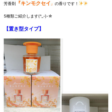
『キンモクセイ
芳香剤
』
の香りです！
5種類ご紹介します(^_-)-☆
【置き型タイプ】