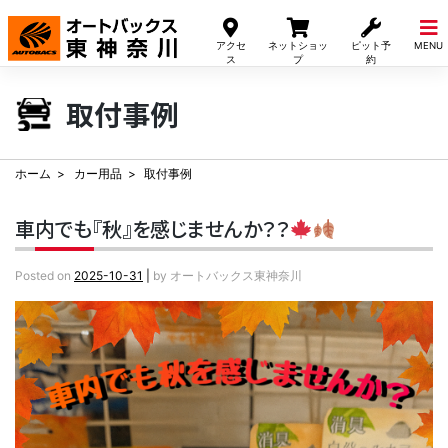
Skip
to
アクセ
ネットショッ
ピット予
MENU
content
ス
プ
約
取付事例
ホーム
カー用品
取付事例
車内でも『秋』を感じませんか？？
Posted on
2025-10-31
|
by
オートバックス東神奈川