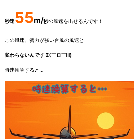
55
m/
秒速
秒
の風速を出せるんです！
この風速、勢力が強い台風の風速と
変わらないんです Σ(￣ロ￣lll)
時速換算すると…