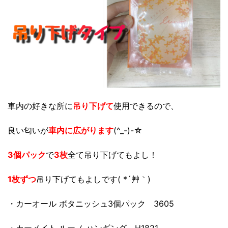
車内の好きな所に
吊り下げて
使用できるので、
良い匂いが
車内に広がります
(^_-)-☆
3個パック
で
3枚
全て吊り下げてもよし！
1枚ずつ
吊り下げてもよしです( *´艸｀)
・カーオール ボタニッシュ3個パック 3605
・カーメイト ルーノ ハンギング H1821