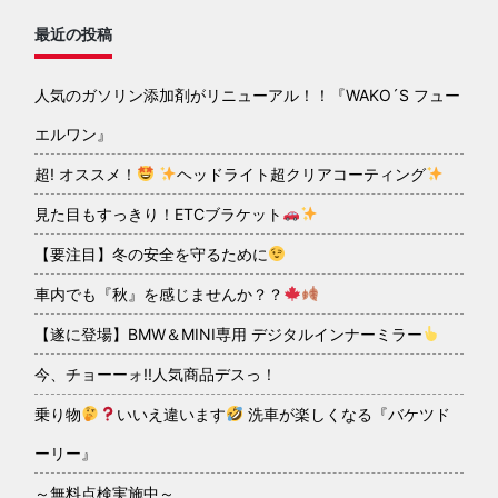
最近の投稿
人気のガソリン添加剤がリニューアル！！『WAKO´S フュー
エルワン』
超! オススメ！
ヘッドライト超クリアコーティング
見た目もすっきり！ETCブラケット
【要注目】冬の安全を守るために
車内でも『秋』を感じませんか？？
【遂に登場】BMW＆MINI専用 デジタルインナーミラー
今、チョーーォ!!人気商品デスっ！
乗り物
いいえ違います
洗車が楽しくなる『バケツド
ーリー』
～無料点検実施中～