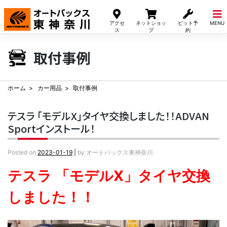
Skip
to
アクセ
ネットショッ
ピット予
MENU
content
ス
プ
約
取付事例
ホーム
カー用品
取付事例
テスラ 「モデルX」タイヤ交換しました！！ADVAN
Sportインストール！
Posted on
2023-01-19
|
by
オートバックス東神奈川
テスラ 「モデルX」タイヤ交換
しました！！