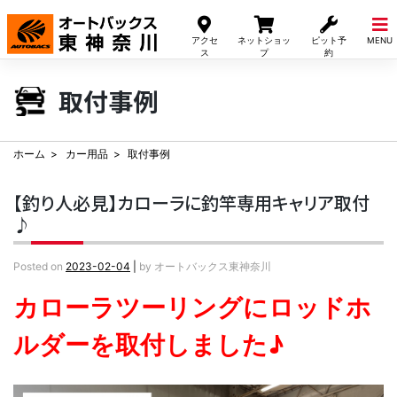
Skip
to
アクセ
ネットショッ
ピット予
MENU
content
ス
プ
約
取付事例
ホーム
カー用品
取付事例
【釣り人必見】カローラに釣竿専用キャリア取付
♪
Posted on
2023-02-04
|
by
オートバックス東神奈川
カローラツーリングにロッドホ
ルダーを取付しました♪