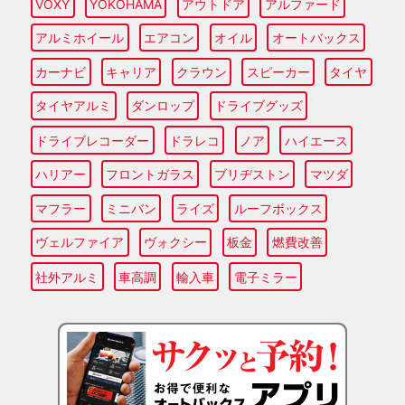
VOXY
YOKOHAMA
アウトドア
アルファード
アルミホイール
エアコン
オイル
オートバックス
カーナビ
キャリア
クラウン
スピーカー
タイヤ
タイヤアルミ
ダンロップ
ドライブグッズ
ドライブレコーダー
ドラレコ
ノア
ハイエース
ハリアー
フロントガラス
ブリヂストン
マツダ
マフラー
ミニバン
ライズ
ルーフボックス
ヴェルファイア
ヴォクシー
板金
燃費改善
社外アルミ
車高調
輸入車
電子ミラー