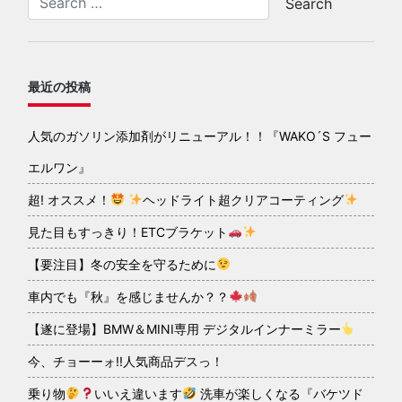
最近の投稿
人気のガソリン添加剤がリニューアル！！『WAKO´S フュー
エルワン』
超! オススメ！
ヘッドライト超クリアコーティング
見た目もすっきり！ETCブラケット
【要注目】冬の安全を守るために
車内でも『秋』を感じませんか？？
【遂に登場】BMW＆MINI専用 デジタルインナーミラー
今、チョーーォ!!人気商品デスっ！
乗り物
いいえ違います
洗車が楽しくなる『バケツド