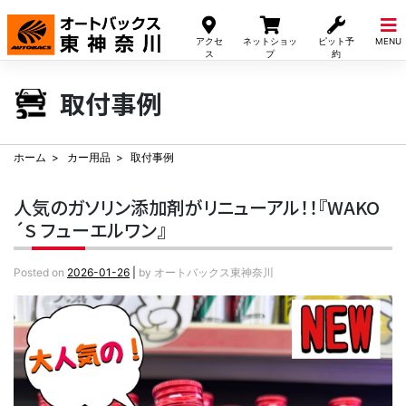
Skip
to
アクセ
ネットショッ
ピット予
MENU
content
ス
プ
約
取付事例
ホーム
カー用品
取付事例
人気のガソリン添加剤がリニューアル！！『WAKO
´S フューエルワン』
Posted on
2026-01-26
|
by
オートバックス東神奈川