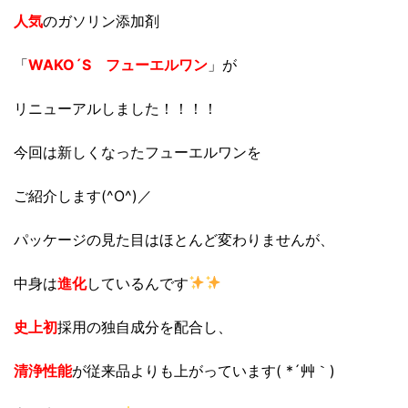
人気
のガソリン添加剤
「
WAKO´S フューエルワン
」が
リニューアルしました！！！！
今回は新しくなったフューエルワンを
ご紹介します(^O^)／
パッケージの見た目はほとんど変わりませんが、
中身は
進化
しているんです
史上初
採用の独自成分を配合し、
清浄性能
が従来品よりも上がっています( *´艸｀)