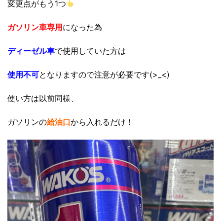
変更点がもう1つ
ガソリン車専用
になった為
ディーゼル車
で使用していた方は
使用不可
となりますので注意が必要です(>_<)
使い方は以前同様、
ガソリンの
給油口
から入れるだけ！