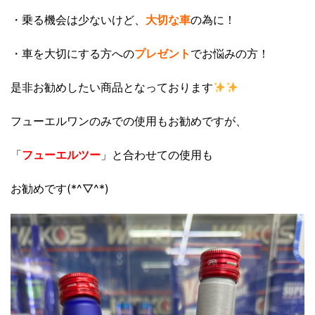
・乗る機会は少ないけど、
大切な車
の為に！
・車を大切にする方への
プレゼント
でお悩みの方！
是非お勧めしたい商品となっております
フューエルワンのみでの使用もお勧めですが、
「
フューエルツー
」と合わせての使用も
お勧めです(*^▽^*)