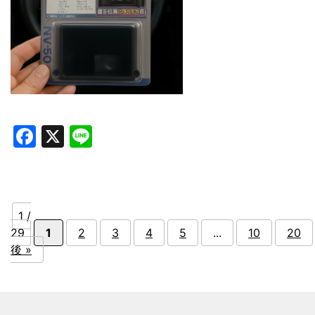
Facebook
X
Line
1 /
29
1
2
3
4
5
...
10
20
後 »