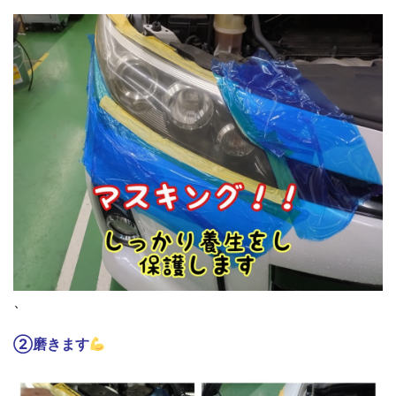
、
②磨きます