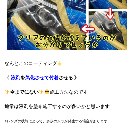
なんとこのコーティング
《
液剤
を
気化させて
付着
させる 》
今までにない
施工方法なのです
通常は液剤を塗布施工するのが多いかと思います
※レンズの状態によって、
多少のムラが発生する場合があります