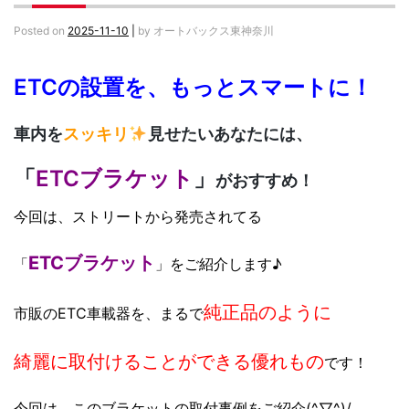
Posted on
2025-11-10
|
by
オートバックス東神奈川
ETCの設置を、もっとスマートに！
車内を
スッキリ
見せたいあなたには、
「
ETCブラケット
」
がおすすめ！
今回は、ストリートから発売されてる
ETCブラケット
「
」をご紹介します♪
純正品のように
市販のETC車載器を、まるで
綺麗に取付けることができる
優れもの
です！
今回は、このブラケットの取付事例をご紹介(^▽^)/