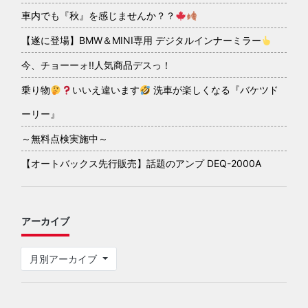
車内でも『秋』を感じませんか？？
【遂に登場】BMW＆MINI専用 デジタルインナーミラー
今、チョーーォ!!人気商品デスっ！
乗り物
いいえ違います
洗車が楽しくなる『バケツド
ーリー』
～無料点検実施中～
【オートバックス先行販売】話題のアンプ DEQ-2000A
アーカイブ
月別アーカイブ