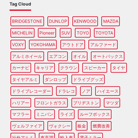
Tag Cloud
BRIDGESTONE
DUNLOP
KENWOOD
MAZDA
MICHELIN
Pioneer
SUV
TOYO
TOYOTA
VOXY
YOKOHAMA
アウトドア
アルファード
アルミホイール
エアコン
オイル
オートバックス
カーナビ
キャリア
クラウン
スピーカー
タイヤ
タイヤアルミ
ダンロップ
ドライブグッズ
ドライブレコーダー
ドラレコ
ノア
ハイエース
ハリアー
フロントガラス
ブリヂストン
マツダ
マフラー
ミニバン
ライズ
ルーフボックス
ヴェルファイア
ヴォクシー
板金
燃費改善
社外アルミ
車高調
輸入車
電子ミラー