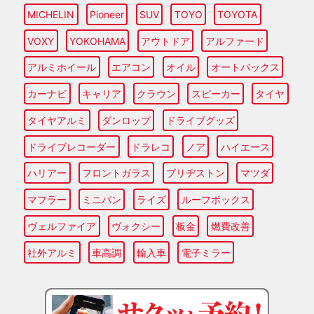
MICHELIN
Pioneer
SUV
TOYO
TOYOTA
VOXY
YOKOHAMA
アウトドア
アルファード
アルミホイール
エアコン
オイル
オートバックス
カーナビ
キャリア
クラウン
スピーカー
タイヤ
タイヤアルミ
ダンロップ
ドライブグッズ
ドライブレコーダー
ドラレコ
ノア
ハイエース
ハリアー
フロントガラス
ブリヂストン
マツダ
マフラー
ミニバン
ライズ
ルーフボックス
ヴェルファイア
ヴォクシー
板金
燃費改善
社外アルミ
車高調
輸入車
電子ミラー