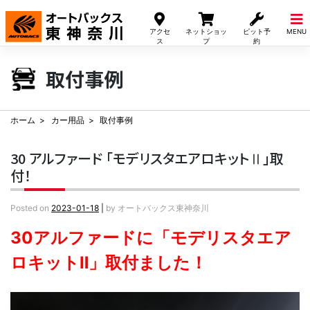
Skip
to
アクセ
ネットショッ
ピット予
MENU
content
ス
プ
約
取付事例
ホーム
カー用品
取付事例
30 アルファード 「モデリスタエアロキットⅡ」取
付！
Posted on
2023-01-18
|
by
オートバックス東神奈川
30アルファードに「モデリスタエア
ロキットⅡ」取付ました！