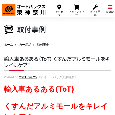
Skip
to
アクセ
ネットショッ
ピット予
MENU
content
ス
プ
約
取付事例
ホーム
カー用品
取付事例
輸入車あるある（ToT） くすんだアルミモールをキ
レイにケア！
Posted on
2021-09-25
|
by
オートバックス東神奈川
輸入車あるある(ToT)
くすんだアルミモールをキレイ