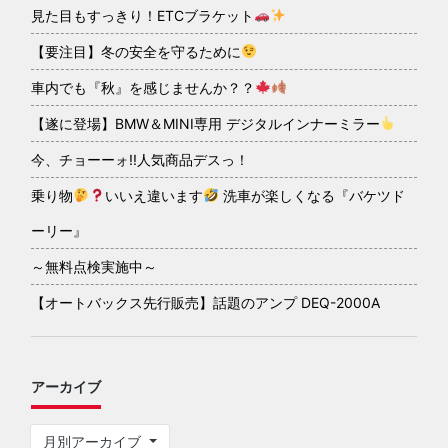
見た目もすっきり！ETCブラケット
【要注目】冬の安全を守るために
車内でも『秋』を感じませんか？？
【遂に登場】BMW＆MINI専用 デジタルインナーミラー
今、チョーーォ!!人気商品デスっ！
乗り物
いいえ違います
洗車が楽しくなる『バケツド
ーリー』
～無料点検実施中～
【オートバックス先行販売】話題のアンプ DEQ-2000A
アーカイブ
月別アーカイブ