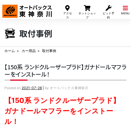
Skip
to
アクセ
ネットショッ
ピット予
MENU
content
ス
プ
約
取付事例
ホーム
カー用品
取付事例
【150系 ランドクルーザープラド】ガナドールマフラ
ーをインストール！
Posted on
2021-07-28
|
by
オートバックス東神奈川
【150系 ランドクルーザープラド】
ガナドールマフラーをインストー
ル！