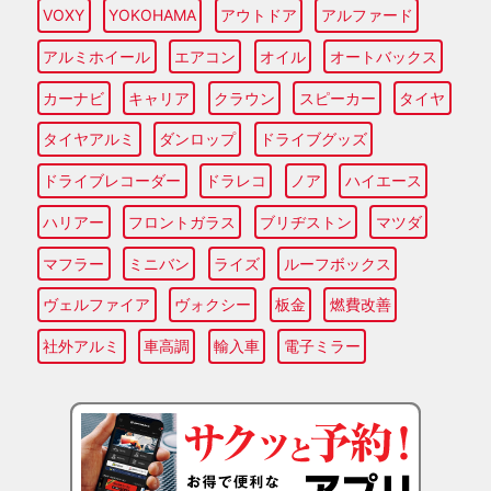
VOXY
YOKOHAMA
アウトドア
アルファード
アルミホイール
エアコン
オイル
オートバックス
カーナビ
キャリア
クラウン
スピーカー
タイヤ
タイヤアルミ
ダンロップ
ドライブグッズ
ドライブレコーダー
ドラレコ
ノア
ハイエース
ハリアー
フロントガラス
ブリヂストン
マツダ
マフラー
ミニバン
ライズ
ルーフボックス
ヴェルファイア
ヴォクシー
板金
燃費改善
社外アルミ
車高調
輸入車
電子ミラー