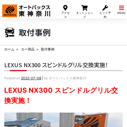
Skip
to
アクセ
ネットショッ
ピット予
MENU
content
ス
プ
約
取付事例
ホーム
カー用品
取付事例
LEXUS NX300 スピンドルグリル交換実施！
Posted on
2022-07-08
|
by
オートバックス東神奈川
LEXUS NX300 スピンドルグリル交
換実施！