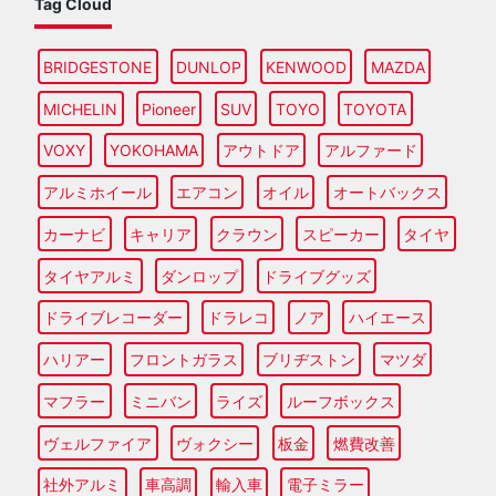
Tag Cloud
BRIDGESTONE
DUNLOP
KENWOOD
MAZDA
MICHELIN
Pioneer
SUV
TOYO
TOYOTA
VOXY
YOKOHAMA
アウトドア
アルファード
アルミホイール
エアコン
オイル
オートバックス
カーナビ
キャリア
クラウン
スピーカー
タイヤ
タイヤアルミ
ダンロップ
ドライブグッズ
ドライブレコーダー
ドラレコ
ノア
ハイエース
ハリアー
フロントガラス
ブリヂストン
マツダ
マフラー
ミニバン
ライズ
ルーフボックス
ヴェルファイア
ヴォクシー
板金
燃費改善
社外アルミ
車高調
輸入車
電子ミラー