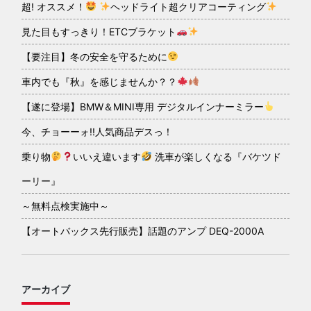
超! オススメ！
ヘッドライト超クリアコーティング
見た目もすっきり！ETCブラケット
【要注目】冬の安全を守るために
車内でも『秋』を感じませんか？？
【遂に登場】BMW＆MINI専用 デジタルインナーミラー
今、チョーーォ!!人気商品デスっ！
乗り物
いいえ違います
洗車が楽しくなる『バケツド
ーリー』
～無料点検実施中～
【オートバックス先行販売】話題のアンプ DEQ-2000A
アーカイブ