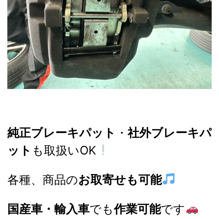
純正ブレーキパット
・
社外ブレーキパ
ット
も取扱いOK
各種、商品の
お取寄せも可能
国産車・輸入車
でも
作業可能
です