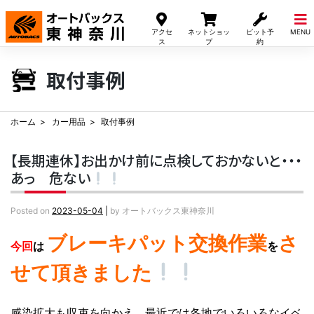
Skip
to
アクセ
ネットショッ
ピット予
MENU
content
ス
プ
約
取付事例
ホーム
カー用品
取付事例
【長期連休】お出かけ前に点検しておかないと・・・
あっ 危ない
Posted on
2023-05-04
|
by
オートバックス東神奈川
ブレーキパット交換作業
さ
今回
は
を
せて頂きました
感染拡大も収束を向かえ、最近では各地でいろいろなイベ