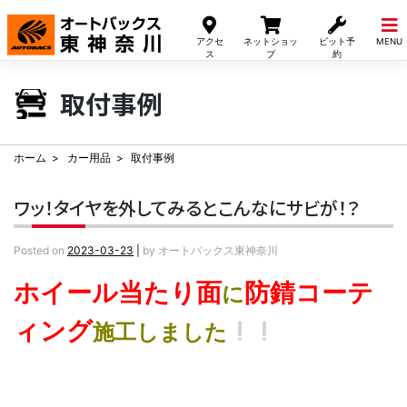
Skip
to
アクセ
ネットショッ
ピット予
MENU
content
ス
プ
約
取付事例
ホーム
カー用品
取付事例
ワッ！タイヤを外してみるとこんなにサビが！？
Posted on
2023-03-23
|
by
オートバックス東神奈川
ホイール当たり面
防錆コーテ
に
ィング
施工しました