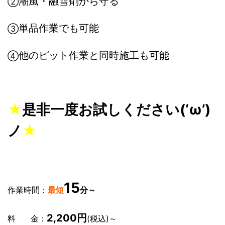
潮風・融雪剤から守る
②
単品作業でも可能
③
他のピット作業と同時施工も可能
④
★
是非一度お試しください(‘ω’)
ノ
★
15
作業時間：
最短
分～
2,200円
料 金：
(税込)～