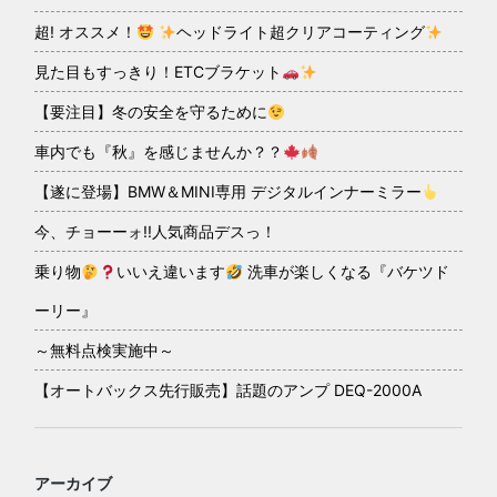
超! オススメ！
ヘッドライト超クリアコーティング
見た目もすっきり！ETCブラケット
【要注目】冬の安全を守るために
車内でも『秋』を感じませんか？？
【遂に登場】BMW＆MINI専用 デジタルインナーミラー
今、チョーーォ!!人気商品デスっ！
乗り物
いいえ違います
洗車が楽しくなる『バケツド
ーリー』
～無料点検実施中～
【オートバックス先行販売】話題のアンプ DEQ-2000A
アーカイブ