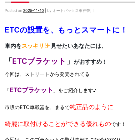
Posted on
2025-11-10
|
by
オートバックス東神奈川
ETCの設置を、もっとスマートに！
車内を
スッキリ
見せたいあなたには、
「
ETCブラケット
」
がおすすめ！
今回は、ストリートから発売されてる
ETCブラケット
「
」をご紹介します♪
純正品のように
市販のETC車載器を、まるで
綺麗に取付けることができる
優れもの
です！
今回は、このブラケットの取付事例をご紹介(^▽^)/