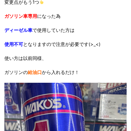
変更点がもう1つ
ガソリン車専用
になった為
ディーゼル車
で使用していた方は
使用不可
となりますので注意が必要です(>_<)
使い方は以前同様、
ガソリンの
給油口
から入れるだけ！