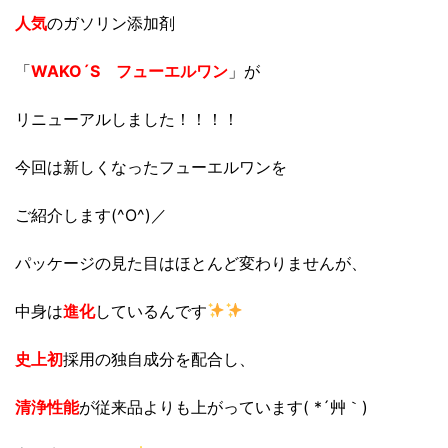
人気
のガソリン添加剤
「
WAKO´S フューエルワン
」が
リニューアルしました！！！！
今回は新しくなったフューエルワンを
ご紹介します(^O^)／
パッケージの見た目はほとんど変わりませんが、
中身は
進化
しているんです
史上初
採用の独自成分を配合し、
清浄性能
が従来品よりも上がっています( *´艸｀)