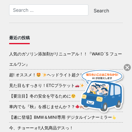
最近の投稿
人気のガソリン添加剤がリニューアル！！『WAKO´S フュー
エルワン』
超! オススメ！
ヘッドライト超クリアコーティング
見た目もすっきり！ETCブラケット
【要注目】冬の安全を守るために
車内でも『秋』を感じませんか？？
【遂に登場】BMW＆MINI専用 デジタルインナーミラー
今、チョーーォ!!人気商品デスっ！