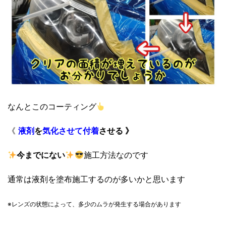
なんとこのコーティング
《
液剤
を
気化させて
付着
させる 》
今までにない
施工方法なのです
通常は液剤を塗布施工するのが多いかと思います
※レンズの状態によって、
多少のムラが発生する場合があります