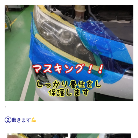
、
②磨きます