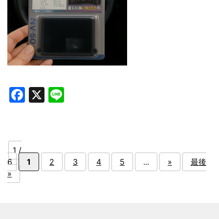
Facebook
X
Line
1 /
6
1
2
3
4
5
...
»
最後
»