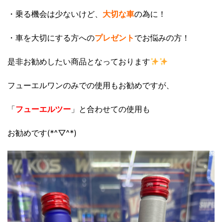
・乗る機会は少ないけど、
大切な車
の為に！
・車を大切にする方への
プレゼント
でお悩みの方！
是非お勧めしたい商品となっております
フューエルワンのみでの使用もお勧めですが、
「
フューエルツー
」と合わせての使用も
お勧めです(*^▽^*)