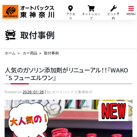
Skip
to
アクセ
ネットショッ
ピット予
MENU
content
ス
プ
約
取付事例
ホーム
カー用品
取付事例
人気のガソリン添加剤がリニューアル！！『WAKO
´S フューエルワン』
Posted on
2026-01-26
|
by
オートバックス東神奈川