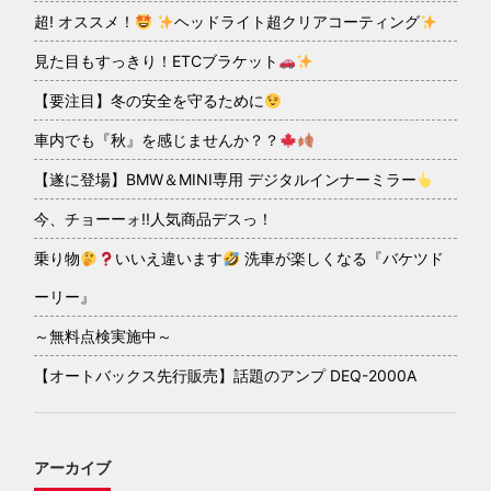
超! オススメ！
ヘッドライト超クリアコーティング
見た目もすっきり！ETCブラケット
【要注目】冬の安全を守るために
車内でも『秋』を感じませんか？？
【遂に登場】BMW＆MINI専用 デジタルインナーミラー
今、チョーーォ!!人気商品デスっ！
乗り物
いいえ違います
洗車が楽しくなる『バケツド
ーリー』
～無料点検実施中～
【オートバックス先行販売】話題のアンプ DEQ-2000A
アーカイブ