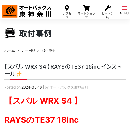
Skip
to
アクセ
ネットショッ
ピット予
MENU
content
ス
プ
約
取付事例
ホーム
カー用品
取付事例
【スバル WRX S4 】RAYSのTE37 18inc インスト
ール
Posted on
2024-05-16
|
by
オートバックス東神奈川
【スバル WRX S4 】
RAYSのTE37
18inc