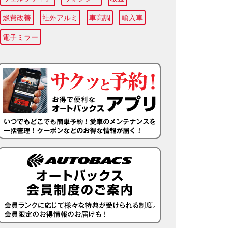
燃費改善
社外アルミ
車高調
輸入車
電子ミラー