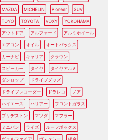
MAZDA
MICHELIN
Pioneer
SUV
TOYO
TOYOTA
VOXY
YOKOHAMA
アウトドア
アルファード
アルミホイール
エアコン
オイル
オートバックス
カーナビ
キャリア
クラウン
スピーカー
タイヤ
タイヤアルミ
ダンロップ
ドライブグッズ
ドライブレコーダー
ドラレコ
ノア
ハイエース
ハリアー
フロントガラス
ブリヂストン
マツダ
マフラー
ミニバン
ライズ
ルーフボックス
ヴェルファイア
ヴォクシー
板金