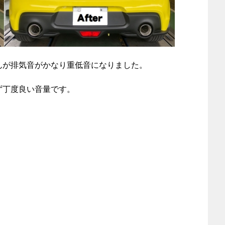
んが排気音がかなり重低音になりました。
ず丁度良い音量です。