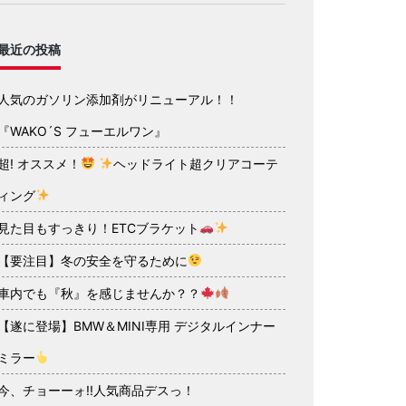
最近の投稿
人気のガソリン添加剤がリニューアル！！
『WAKO´S フューエルワン』
超! オススメ！
ヘッドライト超クリアコーテ
ィング
見た目もすっきり！ETCブラケット
【要注目】冬の安全を守るために
車内でも『秋』を感じませんか？？
【遂に登場】BMW＆MINI専用 デジタルインナー
ミラー
今、チョーーォ!!人気商品デスっ！