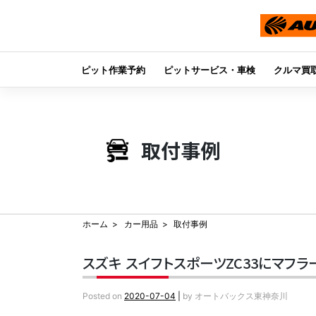
ピット作業予約
ピットサービス・車検
クルマ買
Skip
to
content
取付事例
ホーム
カー用品
取付事例
スズキ スイフトスポーツZC33にマフ
Posted on
2020-07-04
|
by
オートバックス東神奈川