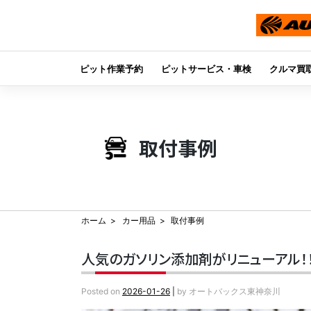
ピット作業予約
ピットサービス・車検
クルマ買
Skip
to
content
取付事例
ホーム
カー用品
取付事例
人気のガソリン添加剤がリニューアル！！『
Posted on
2026-01-26
|
by
オートバックス東神奈川