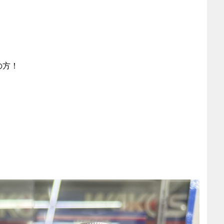
の方！
、