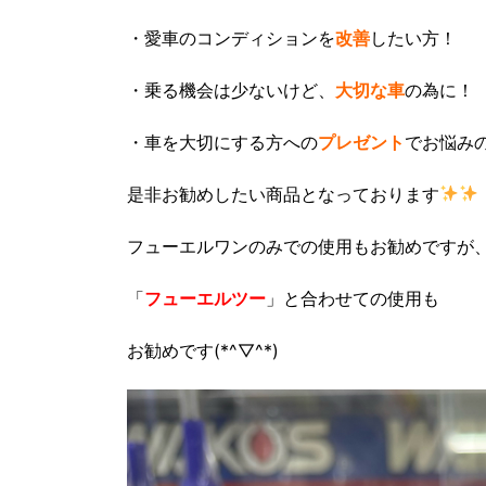
・愛車のコンディションを
改善
したい方！
・乗る機会は少ないけど、
大切な車
の為に！
・車を大切にする方への
プレゼント
でお悩み
是非お勧めしたい商品となっております
フューエルワンのみでの使用もお勧めですが
「
フューエルツー
」と合わせての使用も
お勧めです(*^▽^*)