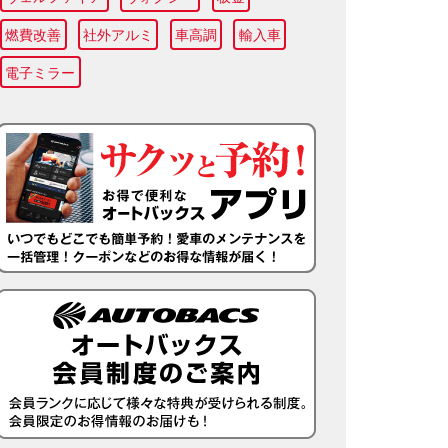
燃費改善
社外アルミ
車高調
輸入車
電子ミラー