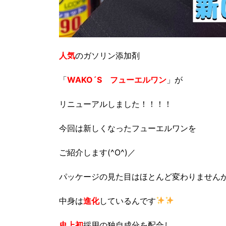
人気
のガソリン添加剤
「
WAKO´S フューエルワン
」が
リニューアルしました！！！！
今回は新しくなったフューエルワンを
ご紹介します(^O^)／
パッケージの見た目はほとんど変わりません
中身は
進化
しているんです
史上初
採用の独自成分を配合し、