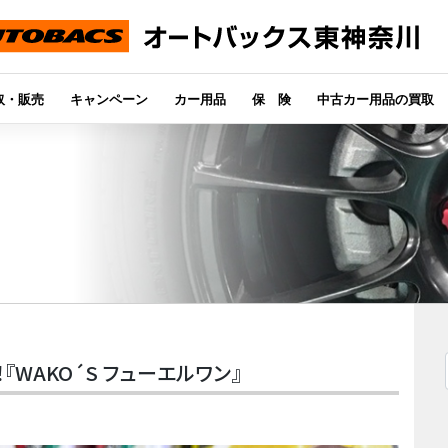
取・販売
キャンペーン
カー用品
保 険
中古カー用品の買取
WAKO´S フューエルワン』