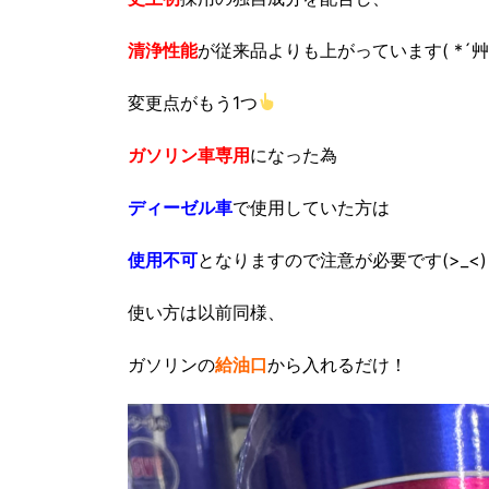
清浄性能
が従来品よりも上がっています( *´艸
変更点がもう1つ
ガソリン車専用
になった為
ディーゼル車
で使用していた方は
使用不可
となりますので注意が必要です(>_<)
使い方は以前同様、
ガソリンの
給油口
から入れるだけ！