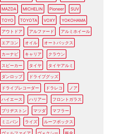
MAZDA
MICHELIN
Pioneer
SUV
TOYO
TOYOTA
VOXY
YOKOHAMA
アウトドア
アルファード
アルミホイール
エアコン
オイル
オートバックス
カーナビ
キャリア
クラウン
スピーカー
タイヤ
タイヤアルミ
ダンロップ
ドライブグッズ
ドライブレコーダー
ドラレコ
ノア
ハイエース
ハリアー
フロントガラス
ブリヂストン
マツダ
マフラー
ミニバン
ライズ
ルーフボックス
ヴェルファイア
ヴォクシー
板金