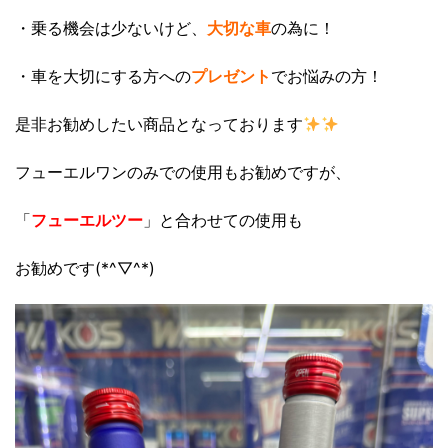
・乗る機会は少ないけど、
大切な車
の為に！
・車を大切にする方への
プレゼント
でお悩みの方！
是非お勧めしたい商品となっております
フューエルワンのみでの使用もお勧めですが、
「
フューエルツー
」と合わせての使用も
お勧めです(*^▽^*)