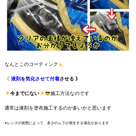
なんとこのコーティング
《
液剤
を
気化させて
付着
させる 》
今までにない
施工方法なのです
通常は液剤を塗布施工するのが多いかと思います
※レンズの状態によって、
多少のムラが発生する場合があります