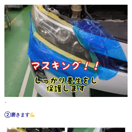
、
②磨きます