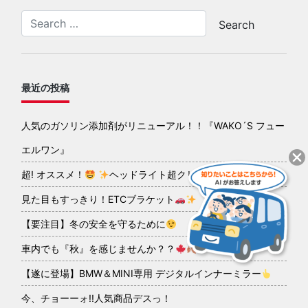
最近の投稿
人気のガソリン添加剤がリニューアル！！『WAKO´S フュー
エルワン』
超! オススメ！
ヘッドライト超クリアコーティング
見た目もすっきり！ETCブラケット
【要注目】冬の安全を守るために
車内でも『秋』を感じませんか？？
【遂に登場】BMW＆MINI専用 デジタルインナーミラー
今、チョーーォ!!人気商品デスっ！