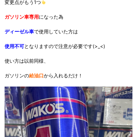
変更点がもう1つ
ガソリン車専用
になった為
ディーゼル車
で使用していた方は
使用不可
となりますので注意が必要です(>_<)
使い方は以前同様、
ガソリンの
給油口
から入れるだけ！