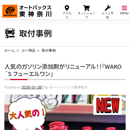
Skip
to
アクセ
ネットショッ
ピット予
MENU
content
ス
プ
約
取付事例
ホーム
カー用品
取付事例
人気のガソリン添加剤がリニューアル！！『WAKO
´S フューエルワン』
Posted on
2026-01-26
|
by
オートバックス東神奈川