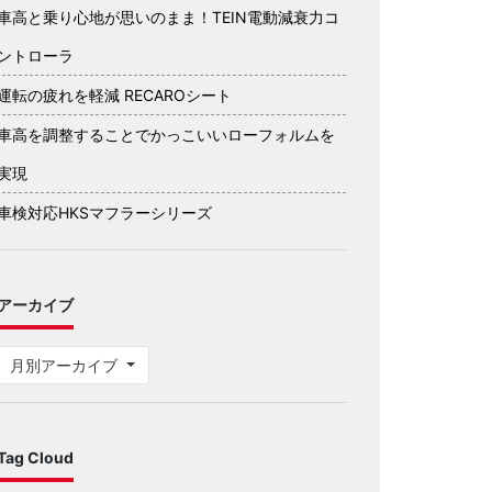
車高と乗り心地が思いのまま！TEIN電動減衰力コ
ントローラ
運転の疲れを軽減 RECAROシート
車高を調整することでかっこいいローフォルムを
実現
車検対応HKSマフラーシリーズ
アーカイブ
月別アーカイブ
Tag Cloud