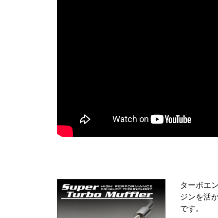
ターボエン
ジンを活
です。