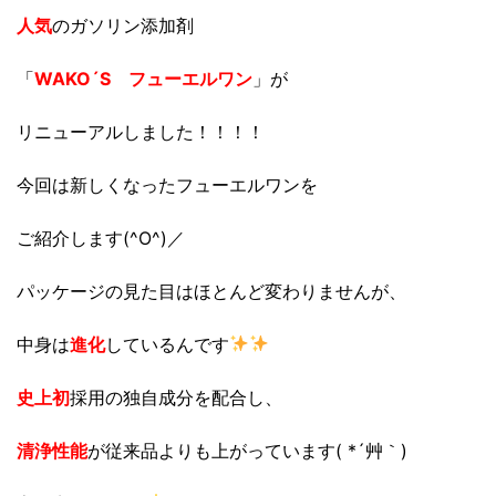
人気
のガソリン添加剤
「
WAKO´S フューエルワン
」が
リニューアルしました！！！！
今回は新しくなったフューエルワンを
ご紹介します(^O^)／
パッケージの見た目はほとんど変わりませんが、
中身は
進化
しているんです
史上初
採用の独自成分を配合し、
清浄性能
が従来品よりも上がっています( *´艸｀)