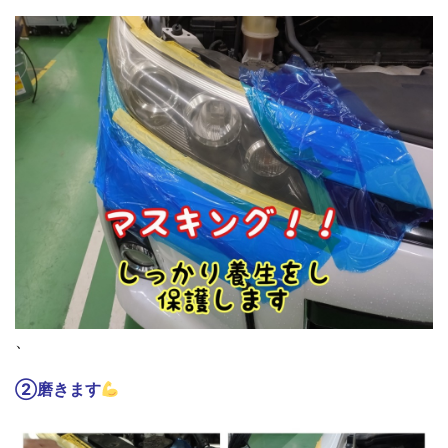
、
②磨きます