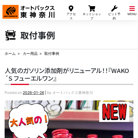
Skip
to
アクセ
ネットショッ
ピット予
MENU
content
ス
プ
約
取付事例
ホーム
カー用品
取付事例
人気のガソリン添加剤がリニューアル！！『WAKO
´S フューエルワン』
Posted on
2026-01-26
|
by
オートバックス東神奈川