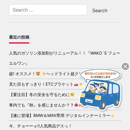
最近の投稿
人気のガソリン添加剤がリニューアル！！『WAKO´S フュー
エルワン』
超! オススメ！
ヘッドライト超クリアコーティング
見た目もすっきり！ETCブラケット
【要注目】冬の安全を守るために
車内でも『秋』を感じませんか？？
【遂に登場】BMW＆MINI専用 デジタルインナーミラー
今、チョーーォ!!人気商品デスっ！