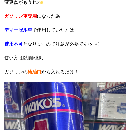
変更点がもう1つ
ガソリン車専用
になった為
ディーゼル車
で使用していた方は
使用不可
となりますので注意が必要です(>_<)
使い方は以前同様、
ガソリンの
給油口
から入れるだけ！