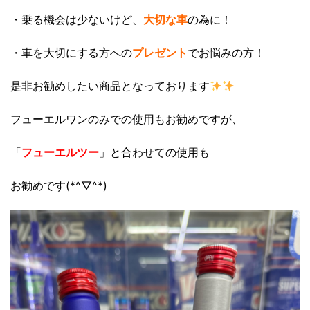
・乗る機会は少ないけど、
大切な車
の為に！
・車を大切にする方への
プレゼント
でお悩みの方！
是非お勧めしたい商品となっております
フューエルワンのみでの使用もお勧めですが、
「
フューエルツー
」と合わせての使用も
お勧めです(*^▽^*)