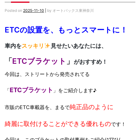
Posted on
2025-11-10
|
by
オートバックス東神奈川
ETCの設置を、もっとスマートに！
車内を
スッキリ
見せたいあなたには、
「
ETCブラケット
」
がおすすめ！
今回は、ストリートから発売されてる
ETCブラケット
「
」をご紹介します♪
純正品のように
市販のETC車載器を、まるで
綺麗に取付けることができる
優れもの
です！
今回は、このブラケットの取付事例をご紹介(^▽^)/