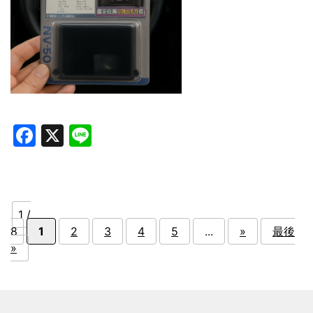
Facebook
X
Line
1 /
8
1
2
3
4
5
...
»
最後
»