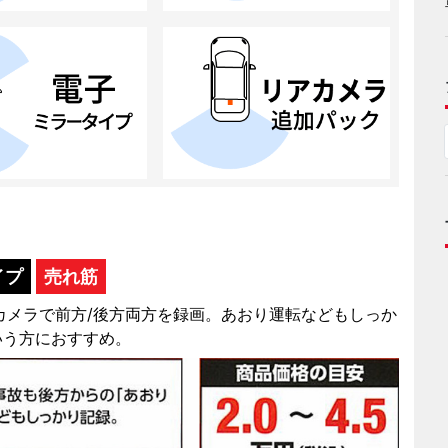
イプ
売れ筋
1カメラで前方/後方両方を録画。あおり運転などもしっか
いう方におすすめ。