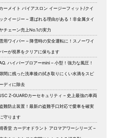
カーメイト バイアスロン イージーフィット/クイ
ックイージー – 選ばれる理由がある！非金属タイ
ヤチェーン売上No.1の実力
雪用ワイパー – 降雪時の安全運転に！スノーワイ
パーが視界をクリアに保ちます
AQ. ハイパーブロアーmini – 小型！強力な風圧！
隙間に残った洗車後の拭き取りにくい水滴をスピ
ーディに除去
JSC Z-GUARDカーセキュリティ – 史上最強の車両
盗難防止装置！最新の盗難手口対応で愛車を確実
に守ります
晴香堂 カーデオドラント アロマアワーシリーズ –