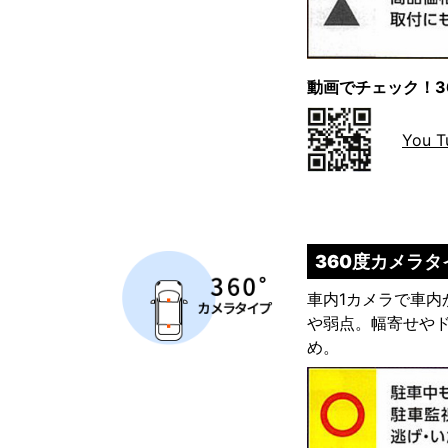
動画でチェック！3
You 
360度カメラタ
車内1カメラで車
や弱点。幅寄せや
め。