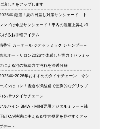
に涼しさをアップします
2026年 厳選！夏の日差し対策サンシェード – ト
レンドは傘型サンシェード！車内の温度上昇を和
らげるお手軽アイテム
晴香堂 カーオール ジオセラミック シャンプー –
東京オートサロン2026で体感した実力！セラミッ
クによる泡の持続力で汚れを浸透分解
2025年-2026年おすすめのタイヤチェーン – 今シ
ーズンはコレ！雪道や凍結路で圧倒的なグリップ
力を持つタイヤチェーン
アルパイン BMW・MINI専用デジタルミラー – 純
正ETCが快適に使える＆後方視界を見やすくアッ
プデート