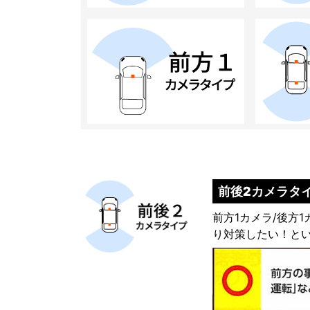
前後2カメラタ
前方1カメラ/後方
り対策したい！と