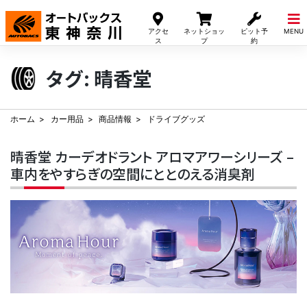
Skip
to
アクセ
ネットショッ
ピット予
MENU
content
ス
プ
約
タグ:
晴香堂
ホーム
カー用品
商品情報
ドライブグッズ
晴香堂 カーデオドラント アロマアワーシリーズ –
車内をやすらぎの空間にととのえる消臭剤