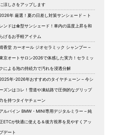
に涼しさをアップします
2026年 厳選！夏の日差し対策サンシェード – ト
レンドは傘型サンシェード！車内の温度上昇を和
らげるお手軽アイテム
晴香堂 カーオール ジオセラミック シャンプー –
東京オートサロン2026で体感した実力！セラミッ
クによる泡の持続力で汚れを浸透分解
2025年-2026年おすすめのタイヤチェーン – 今シ
ーズンはコレ！雪道や凍結路で圧倒的なグリップ
力を持つタイヤチェーン
アルパイン BMW・MINI専用デジタルミラー – 純
正ETCが快適に使える＆後方視界を見やすくアッ
プデート