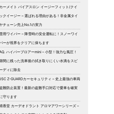
カーメイト バイアスロン イージーフィット/クイ
ックイージー – 選ばれる理由がある！非金属タイ
ヤチェーン売上No.1の実力
雪用ワイパー – 降雪時の安全運転に！スノーワイ
パーが視界をクリアに保ちます
AQ. ハイパーブロアーmini – 小型！強力な風圧！
隙間に残った洗車後の拭き取りにくい水滴をスピ
ーディに除去
JSC Z-GUARDカーセキュリティ – 史上最強の車両
盗難防止装置！最新の盗難手口対応で愛車を確実
に守ります
晴香堂 カーデオドラント アロマアワーシリーズ –