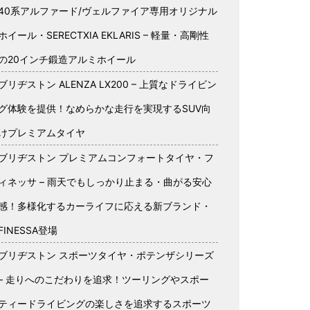
40系アルファード/ヴェルファイア専用オリジナル
ホイール・SERECTXIA EKLARIS – 軽量・高剛性
の20インチ鍛造アルミホイール
ブリヂストン ALENZA LX200 – 上質なドライビン
グ体験を提供！なめらかな走行を実現するSUV向
けプレミアムタイヤ
ブリヂストン プレミアムコンフォートタイヤ・フ
ィネッサ – 雨天でもしっかり止まる・曲がる安心
感！多様化するカーライフに応える新ブランド・
FINESSA登場
ブリヂストン スポーツタイヤ・ポテンザシリーズ
– 走りへのこだわりを追求！ツーリングやスポー
ティードライビングの楽しさを追求するスポーツ