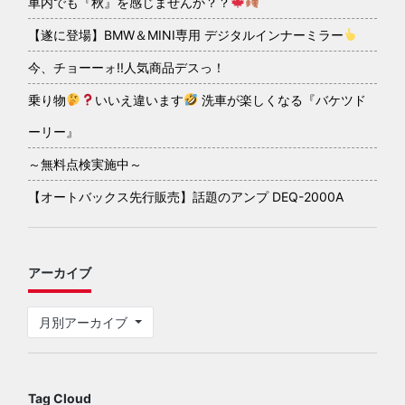
車内でも『秋』を感じませんか？？
【遂に登場】BMW＆MINI専用 デジタルインナーミラー
今、チョーーォ!!人気商品デスっ！
乗り物
いいえ違います
洗車が楽しくなる『バケツド
ーリー』
～無料点検実施中～
【オートバックス先行販売】話題のアンプ DEQ-2000A
アーカイブ
月別アーカイブ
Tag Cloud