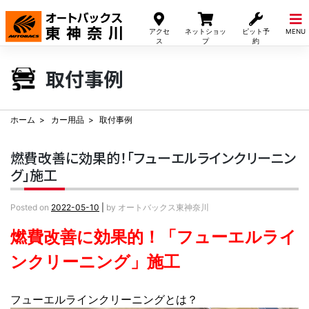
Skip
to
アクセ
ネットショッ
ピット予
MENU
content
ス
プ
約
取付事例
ホーム
カー用品
取付事例
燃費改善に効果的！「フューエルラインクリーニン
グ」施工
Posted on
2022-05-10
|
by
オートバックス東神奈川
燃費改善に効果的！「フューエルライ
ンクリーニング」施工
フューエルラインクリーニングとは？