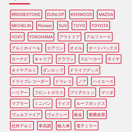
BRIDGESTONE
DUNLOP
KENWOOD
MAZDA
MICHELIN
Pioneer
SUV
TOYO
TOYOTA
VOXY
YOKOHAMA
アウトドア
アルファード
アルミホイール
エアコン
オイル
オートバックス
カーナビ
キャリア
クラウン
スピーカー
タイヤ
タイヤアルミ
ダンロップ
ドライブグッズ
ドライブレコーダー
ドラレコ
ノア
ハイエース
ハリアー
フロントガラス
ブリヂストン
マツダ
マフラー
ミニバン
ライズ
ルーフボックス
ヴェルファイア
ヴォクシー
板金
燃費改善
社外アルミ
車高調
輸入車
電子ミラー