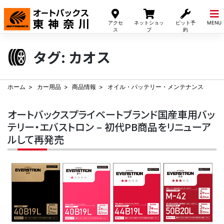
Skip
to
アクセ
ネットショッ
ピット予
MENU
content
ス
プ
約
タグ:
カオス
ホーム
カー用品
商品情報
オイル・バッテリー・メンテナンス
オートバックスプライベートブランド国産車用バッ
テリー・エバストロン – 初代PB商品をリニューア
ルして再発売