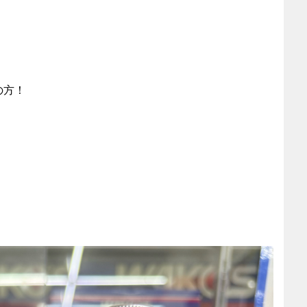
の方！
、