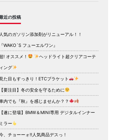
最近の投稿
人気のガソリン添加剤がリニューアル！！
『WAKO´S フューエルワン』
超! オススメ！
ヘッドライト超クリアコーテ
ィング
見た目もすっきり！ETCブラケット
【要注目】冬の安全を守るために
車内でも『秋』を感じませんか？？
【遂に登場】BMW＆MINI専用 デジタルインナー
ミラー
今、チョーーォ!!人気商品デスっ！