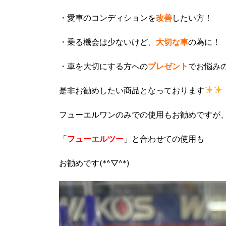
・愛車のコンディションを
改善
したい方！
・乗る機会は少ないけど、
大切な車
の為に！
・車を大切にする方への
プレゼント
でお悩み
是非お勧めしたい商品となっております
フューエルワンのみでの使用もお勧めですが
「
フューエルツー
」と合わせての使用も
お勧めです(*^▽^*)