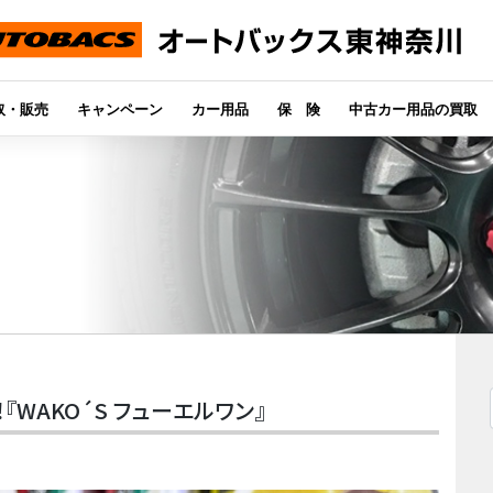
取・販売
キャンペーン
カー用品
保 険
中古カー用品の買取
WAKO´S フューエルワン』