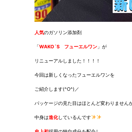
人気
のガソリン添加剤
「
WAKO´S フューエルワン
」が
リニューアルしました！！！！
今回は新しくなったフューエルワンを
ご紹介します(^O^)／
パッケージの見た目はほとんど変わりません
中身は
進化
しているんです
史上初
採用の独自成分を配合し、