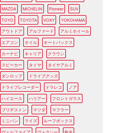
MAZDA
MICHELIN
Pioneer
SUV
TOYO
TOYOTA
VOXY
YOKOHAMA
アウトドア
アルファード
アルミホイール
エアコン
オイル
オートバックス
カーナビ
キャリア
クラウン
スピーカー
タイヤ
タイヤアルミ
ダンロップ
ドライブグッズ
ドライブレコーダー
ドラレコ
ノア
ハイエース
ハリアー
フロントガラス
ブリヂストン
マツダ
マフラー
ミニバン
ライズ
ルーフボックス
ヴェルファイア
ヴォクシー
板金