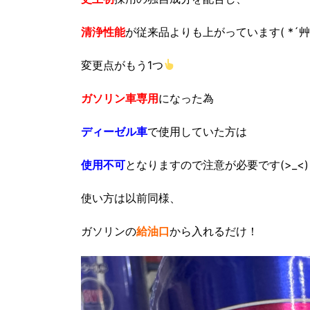
清浄性能
が従来品よりも上がっています( *´艸
変更点がもう1つ
ガソリン車専用
になった為
ディーゼル車
で使用していた方は
使用不可
となりますので注意が必要です(>_<)
使い方は以前同様、
ガソリンの
給油口
から入れるだけ！