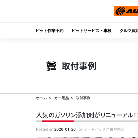
ピット作業予約
ピットサービス・車検
クルマ買
Skip
to
content
取付事例
ホーム
カー用品
取付事例
人気のガソリン添加剤がリニューアル！！『
Posted on
2026-01-26
|
by
オートバックス東神奈川