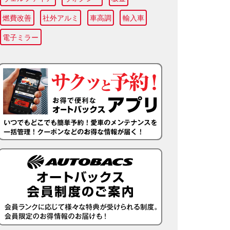
燃費改善
社外アルミ
車高調
輸入車
電子ミラー